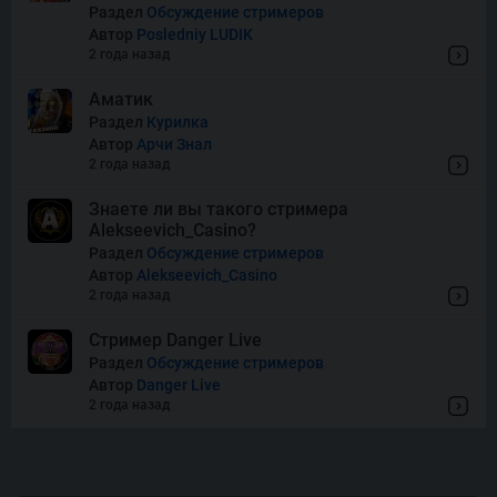
Раздел
Обсуждение стримеров
Автор
Posledniy LUDIK
2 года назад
Аматик
Раздел
Курилка
Автор
Арчи Знал
2 года назад
Знаете ли вы такого стримера
Alekseevich_Casino?
Раздел
Обсуждение стримеров
Автор
Alekseevich_Casino
2 года назад
Стример Danger Live
Раздел
Обсуждение стримеров
Автор
Danger Live
2 года назад