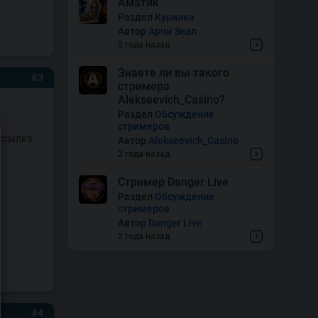
Аматик
Раздел
Курилка
Автор
Арчи Знал
2 года назад
Знаете ли вы такого
#3
стримера
Alekseevich_Casino?
Раздел
Обсуждение
стримеров
ссылка
Автор
Alekseevich_Casino
2 года назад
Стример Danger Live
Раздел
Обсуждение
стримеров
Автор
Danger Live
2 года назад
#4