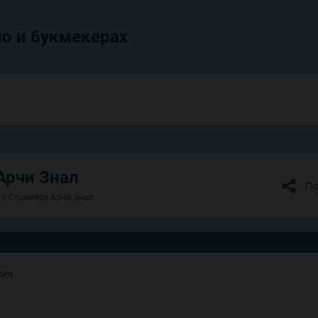
о и букмекерах
Арчи Знал
По
 о Стримере Арчи Знал
вич