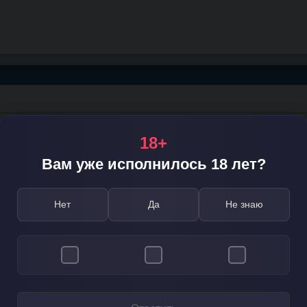
Постоянная 
18+
Вам уже исполнилось 18 лет?
Нет
Да
Не знаю