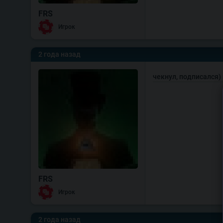
FRS
Игрок
2 года назад
чекнул, подписался)
FRS
Игрок
2 года назад