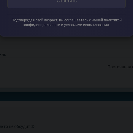
Ответить
Подтверждая свой возраст, вы соглашаетесь с нашей политикой
конфиденциальности и условиями использования.
 Твич
иль
Постоянная 
кто не обсудит :D