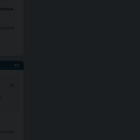
верные
ссылка
#6
#5
ь
ссылка