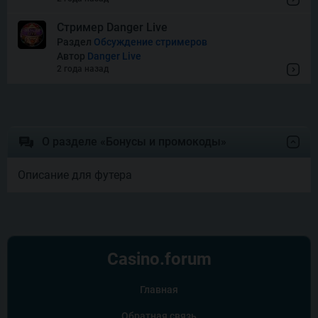
Стример Danger Live
Раздел
Обсуждение стримеров
Автор
Danger Live
2 года назад
О разделе «Бонусы и промокоды»
Описание для футера
Casino.
forum
Главная
Обратная связь