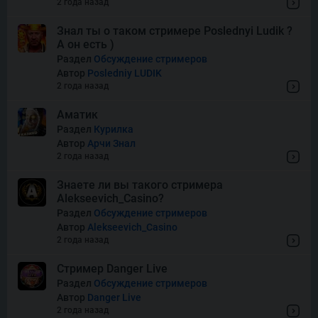
2 года назад
Знал ты о таком стримере Poslednyi Ludik ?
А он есть )
Раздел
Обсуждение стримеров
Автор
Posledniy LUDIK
2 года назад
Аматик
Раздел
Курилка
Автор
Арчи Знал
2 года назад
Знаете ли вы такого стримера
Alekseevich_Casino?
Раздел
Обсуждение стримеров
Автор
Alekseevich_Casino
2 года назад
Стример Danger Live
Раздел
Обсуждение стримеров
Автор
Danger Live
2 года назад