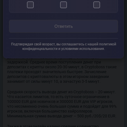
смотря на молодость тут уже довольно большое
количество постоянных игроков и это не удивительно, так
как все основные критерии этого клуба на высоком уровне.
Криптобосс с момента открытия изначально
Ответить
задумывалось как крипто-казино. Платежных
инструментов тут не много и как понятно в основном это
крипта, но помимо криптовалют тут можно делать
депозиты и выводить выигрыши на пластиковые карты.
Подтверждая свой возраст, вы соглашаетесь с нашей политикой
конфиденциальности и условиями использования.
Как знают многие игроки, которые пользуются криптой,
депозиты с криптовалюты приходят с некоторой
задержкой. Среднее время поступления денег при
депозитах с крипты около 20-30 минут, в Cryptoboss такие
платежи проходят значительно быстрее. Зачисление
депозитов с криптовалюты в этом игорном заведении
занимает от силы минут 10, а зачастую 3-5 минут.
Средняя скорость вывода денег из Cryptoboss – 20 минут.
Что касается лимитов, то есть суточное ограничение в
100000 EUR для новичков и 300000 EUR для VIP игроков,
что несомненно очень большая сумма и подойдет для 99%
игроков, включая большинство хайроллеров.
Минимальная сумма вывода денег – 500 руб./20$/20 EUR.
Также в этом онлайн казино среднее количество