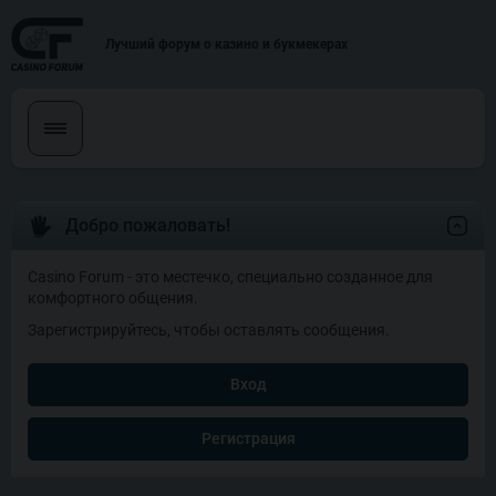
Лучший форум о казино и букмекерах
Добро пожаловать!
Casino Forum - это местечко, специально созданное для
комфортного общения.
Зарегистрируйтесь, чтобы оставлять сообщения.
Вход
Регистрация