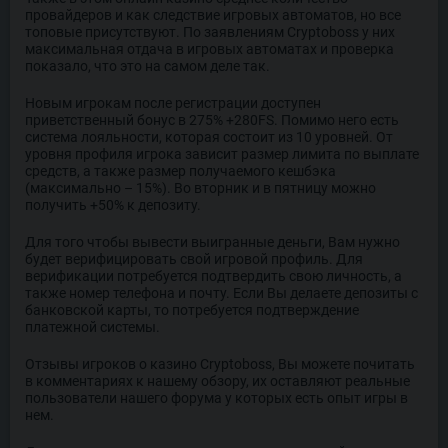
провайдеров и как следствие игровых автоматов, но все
топовые присутствуют. По заявлениям Cryptoboss у них
максимальная отдача в игровых автоматах и проверка
показало, что это на самом деле так.
Новым игрокам после регистрации доступен
приветственный бонус в 275% +280FS. Помимо него есть
система лояльности, которая состоит из 10 уровней. От
уровня профиля игрока зависит размер лимита по выплате
средств, а также размер получаемого кешбэка
(максимально – 15%). Во вторник и в пятницу можно
получить +50% к депозиту.
Для того чтобы вывести выигранные деньги, Вам нужно
будет верифицировать свой игровой профиль. Для
верификации потребуется подтвердить свою личность, а
также номер телефона и почту. Если Вы делаете депозиты с
банковской карты, то потребуется подтверждение
платежной системы.
Отзывы игроков о казино Cryptoboss, Вы можете почитать
в комментариях к нашему обзору, их оставляют реальные
пользователи нашего форума у которых есть опыт игры в
нем.