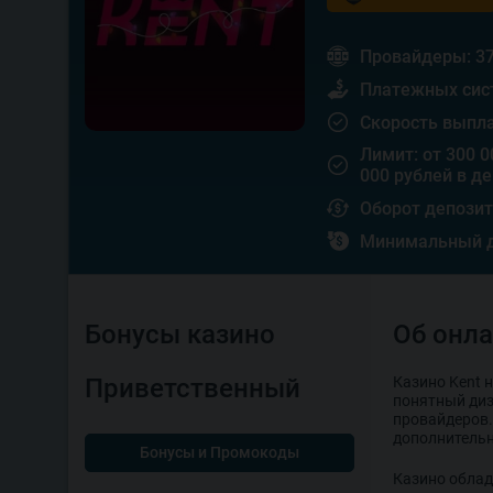
Провайдеры: 3
Платежных сис
Скорость выпла
Лимит: от 300 0
000 рублей в д
Оборот депозит
Минимальный д
Бонусы казино
Об онла
Приветственный
Казино Kent н
понятный диз
провайдеров.
дополнитель
Бонусы и Промокоды
Казино облад