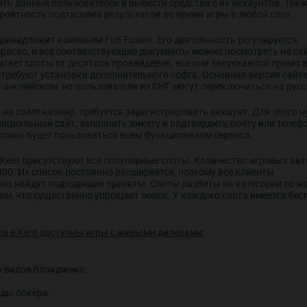
ить данные пользователей и вывести средства с их аккаунтов. Такж
роятность подтасовки результатов во время игры в любой слот.
принадлежит компании Fun Fusion. Его деятельность регулируется
расао, и все соответствующие документы можно посмотреть на сай
агает слоты от десятков провайдеров, все они запускаются прямо 
е требуют установки дополнительного софта. Основная версия сайт
 английском, но пользователи из СНГ могут переключиться на русс
 на сайте казино, требуется зарегистрировать аккаунт. Для этого 
фициальный сайт, заполнить анкету и подтвердить почту или телефо
можно будет пользоваться всем функционалом сервиса.
 Kent присутствуют все популярные слоты. Количество игровых ав
00. Их список постоянно расширяется, поэтому все клиенты
но найдут подходящие проекты. Слоты разбиты на категории по ж
ам, что существенно упрощает поиск. У каждого слота имеется бес
в в Kent доступны игры с живыми дилерами:
 видов блэкджека;
ды покера.