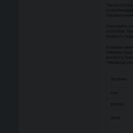
Также постоя
позволяющие 
специальными
Пополнять и 
способов. Так
Выбрать подх
В казино име
геймеры буду
аккаунту прис
Чем выше уро
Уровень
Iron
Bronze
Silver