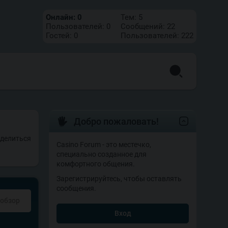
Онлайн:
0
Тем:
5
Пользователей:
0
Сообщений:
22
Гостей:
0
Пользователей:
222
Добро пожаловать!
делиться
Casino Forum - это местечко,
специально созданное для
комфортного общения.
Зарегистрируйтесь, чтобы оставлять
сообщения.
обзор
Вход