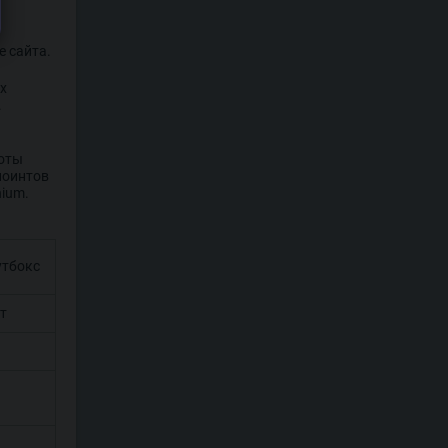
 сайта.
х
.
лоты
поинтов
nium.
утбокс
т
а
а