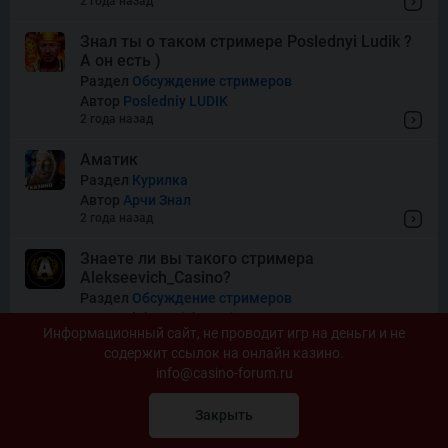
2 года назад
Знал ты о таком стримере Poslednyi Ludik ?
А он есть )
Раздел
Обсуждение стримеров
Автор
Posledniy LUDIK
2 года назад
Аматик
Раздел
Курилка
Автор
Арчи Знал
2 года назад
Знаете ли вы такого стримера
Alekseevich_Casino?
Раздел
Обсуждение стримеров
Автор
Alekseevich_Casino
Информационный сайт, не проводит игр на деньги и не
2 года назад
содержит ссылок на онлайн казино.
info@casino-forum.ru
Стример Danger Live
Раздел
Обсуждение стримеров
Закрыть
Автор
Danger Live
2 года назад