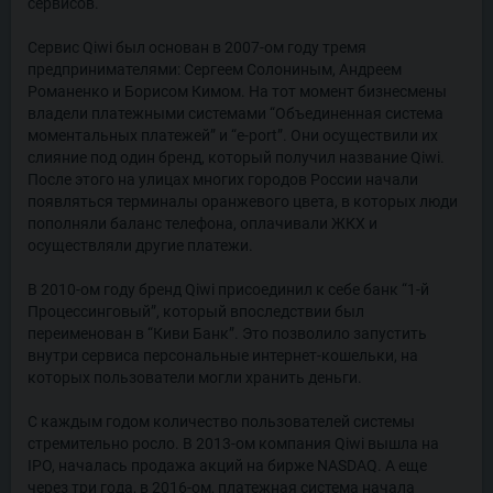
сервисов.
Сервис Qiwi был основан в 2007-ом году тремя
предпринимателями: Сергеем Солониным, Андреем
Романенко и Борисом Кимом. На тот момент бизнесмены
владели платежными системами “Объединенная система
моментальных платежей” и “e-port”. Они осуществили их
слияние под один бренд, который получил название Qiwi.
После этого на улицах многих городов России начали
появляться терминалы оранжевого цвета, в которых люди
пополняли баланс телефона, оплачивали ЖКХ и
осуществляли другие платежи.
В 2010-ом году бренд Qiwi присоединил к себе банк “1-й
Процессинговый”, который впоследствии был
переименован в “Киви Банк”. Это позволило запустить
внутри сервиса персональные интернет-кошельки, на
которых пользователи могли хранить деньги.
С каждым годом количество пользователей системы
стремительно росло. В 2013-ом компания Qiwi вышла на
IPO, началась продажа акций на бирже NASDAQ. А еще
через три года, в 2016-ом, платежная система начала