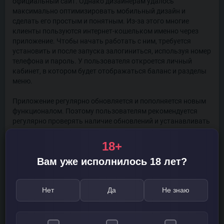
официальный сайт. Однако дизайнерам удалось
максимально оптимизировать мобильный дизайн и
сделать его простым и понятным. Из-за этого многие
клиенты пользуются интернет-кошельком именно через
приложение. Чтобы начать работать с ним, требуется
установить и после запуска залогиниться, используя номер
телефона и пароль. У пользователя откроется личный
кабинет, в котором будет отображаться баланс и разделы
меню.
Приложение регулярно обновляется и пополняется новым
функционалом. Поэтому пользователям рекомендуется
регулярно проверять наличие обновлений и устанавливать
их.
18+
Банковские карты
Вам уже исполнилось 18 лет?
Чтобы иметь возможность расплачиваться интернет-
кошельком Киви не только в сети, но и в реальной жизни,
Нет
Да
Не знаю
пользователь может заказать банковскую карту.
Сервис представляет на выбор несколько карт,
обладающих уникальными особенностями: