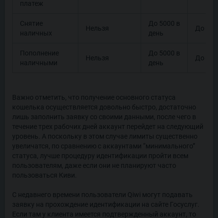
платеж
Снятие
До 5000 в
Нельзя
До 400
наличных
день
Пополнение
До 5000 в
Нельзя
До 400
наличными
день
Важно отметить, что получение основного статуса
кошелька осуществляется довольно быстро, достаточно
лишь заполнить заявку со своими данными, после чего в
течение трех рабочих дней аккаунт перейдет на следующий
уровень. А поскольку в этом случае лимиты существенно
увеличатся, по сравнению с аккаунтами “минимального”
статуса, лучше процедуру идентификации пройти всем
пользователям, даже если они не планируют часто
пользоваться Киви.
С недавнего времени пользователи Qiwi могут подавать
заявку на прохождение идентификации на сайте Госуслуг.
Если там у клиента имеется подтвержденный аккаунт, то