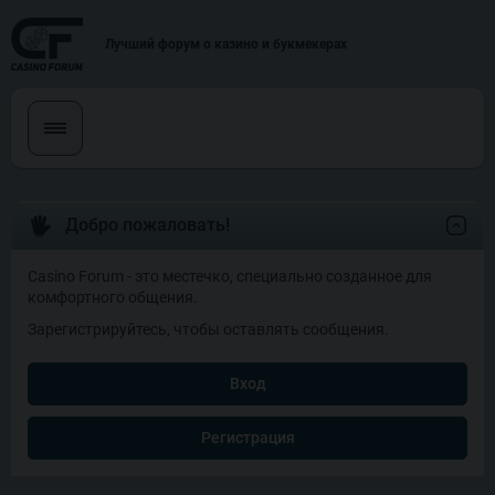
Лучший форум о казино и букмекерах
Добро пожаловать!
Casino Forum - это местечко, специально созданное для
комфортного общения.
Зарегистрируйтесь, чтобы оставлять сообщения.
Вход
Регистрация