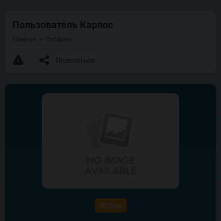
Пользователь Карлос
Главная
Профиль
Поделиться
Игрок