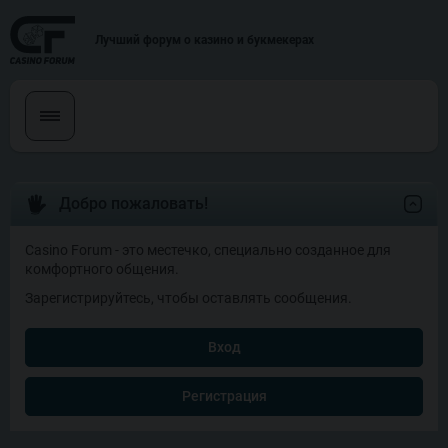
Лучший форум о казино и букмекерах
Добро пожаловать!
Casino Forum - это местечко, специально созданное для
комфортного общения.
Зарегистрируйтесь, чтобы оставлять сообщения.
Вход
Регистрация