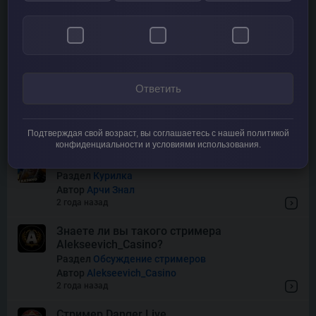
Что вы думаете о Стримере Арчи Знал
Раздел
Обсуждение стримеров
Автор
Арчи Знал
2 года назад
Знал ты о таком стримере Poslednyi Ludik ?
Ответить
А он есть )
Раздел
Обсуждение стримеров
Автор
Posledniy LUDIK
2 года назад
Подтверждая свой возраст, вы соглашаетесь с нашей политикой
конфиденциальности и условиями использования.
Аматик
Раздел
Курилка
Автор
Арчи Знал
2 года назад
Знаете ли вы такого стримера
Alekseevich_Casino?
Раздел
Обсуждение стримеров
Автор
Alekseevich_Casino
2 года назад
Стример Danger Live