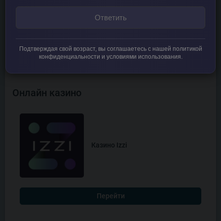
“Слоты”. В данных играх на погашение отыгрыша идет 100%
от ставки.
Ответить
Игроку дается 7 дней для того, чтобы закрыть вейджер.
Если он не уложится в этот временной период, то бонус
сгорит. Подробнее с правилами Welcome Bonus можно
Подтверждая свой возраст, вы соглашаетесь с нашей политикой
ознакомиться на официальном сайте казино Izzi.
конфиденциальности и условиями использования.
Онлайн казино
Казино Izzi
Перейти