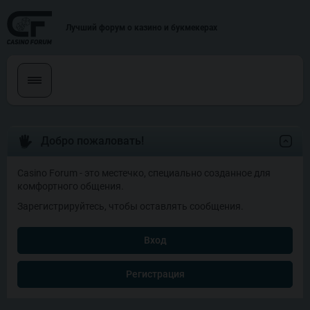
Лучший форум о казино и букмекерах
Добро пожаловать!
Casino Forum - это местечко, специально созданное для
комфортного общения.
Зарегистрируйтесь, чтобы оставлять сообщения.
Вход
Регистрация