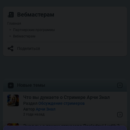
Вебмастерам
Главная
Партнерские программы
Вебмастерам
Поделиться
Новые темы
Что вы думаете о Стримере Арчи Знал
Раздел
Обсуждение стримеров
Автор
Арчи Знал
2 года назад
Знал ты о таком стримере Poslednyi Ludik ?