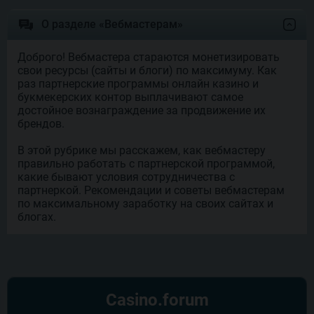
О разделе «Вебмастерам»
Доброго! Вебмастера стараются монетизировать
свои ресурсы (сайты и блоги) по максимуму. Как
раз партнерские программы онлайн казино и
букмекерских контор выплачивают самое
достойное вознаграждение за продвижение их
брендов.
В этой рубрике мы расскажем, как вебмастеру
правильно работать с партнерской программой,
какие бывают условия сотрудничества с
партнеркой. Рекомендации и советы вебмастерам
по максимальному заработку на своих сайтах и
блогах.
Casino.
forum