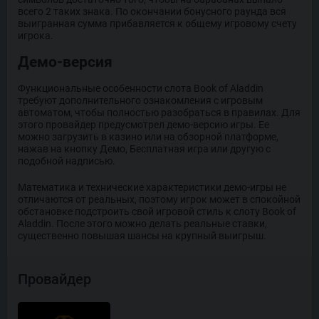
всего 2 таких знака. По окончании бонусного раунда вся
выигранная сумма прибавляется к общему игровому счету
игрока.
Демо-версия
Функциональные особенности слота Book of Aladdin
требуют дополнительного ознакомления с игровым
автоматом, чтобы полностью разобраться в правилах. Для
этого провайдер предусмотрел демо-версию игры. Ее
можно загрузить в казино или на обзорной платформе,
нажав на кнопку Демо, Бесплатная игра или другую с
подобной надписью.
Математика и технические характеристики демо-игры не
отличаются от реальных, поэтому игрок может в спокойной
обстановке подстроить свой игровой стиль к слоту Book of
Aladdin. После этого можно делать реальные ставки,
существенно повышая шансы на крупный выигрыш.
Провайдер