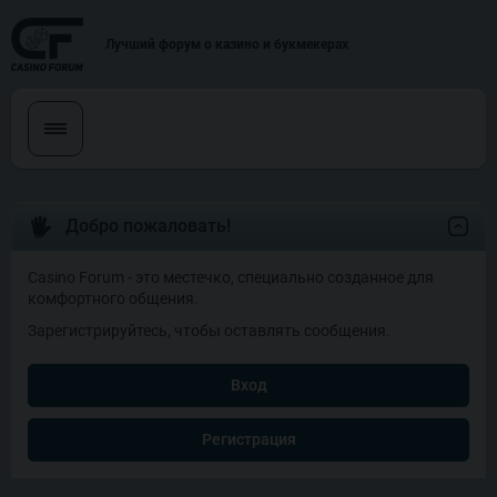
Лучший форум о казино и букмекерах
Добро пожаловать!
Casino Forum - это местечко, специально созданное для
комфортного общения.
Зарегистрируйтесь, чтобы оставлять сообщения.
Вход
Регистрация