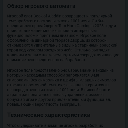
Обзор игрового автомата
Игровой слот Book of Aladdin возвращает к популярной
теме арабского востока и сказок 1001 ночи. Он был
представлен провайдером Tom Horn Gaming в 2023 году и
привлек внимание многих игроков интересным
функционалом и приятным дизайном. Игровое поле
оформлено на шикарной террасе дворца, из которой
открываются удивительные виды на старинный арабский
город под куполом звездного неба. Стильно выглядят
колонны и чаши с пламенем под ними сосредотачивающие
внимание непосредственно на барабанах.
Игровое поле представлено 6-ю барабанами, каждый из
которых каскадным способом заполняется 3-мя
символами. Вся символика и шрифты младших символов
отвечают восточной тематике, а главные герои взяты
непосредственно из сказок 1001 ночи. В нижней части
экрана располагается панель управления, имеется
бонусная игра и другой привлекательный функционал,
повышающий вероятность выигрыша.
Технические характеристики
Чтобы удерживать внимание игрока, разработчик