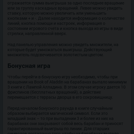
отражается сумма выигрыша за одно последнее вращение
или за группу каскадных вращений. Левее можно увидеть
ставку, которую можно увеличить или уменьшить
кнопками + и -. Далее находится информация о количестве
линий, кнопка помощи и настроек, информация о
состоянии игрового счета и кнопка выхода из игры в виде
стрелки, направленной вверх.
Над панелью управления можно увидеть множители, на
которые будет умножаться выигрыш. Действующий
множитель подсвечивается золотистым цветом.
Бонусная игра
Чтобы перейти в бонусную игру необходимо, чтобы при
вращении на Book of Aladdin на барабанах выпало минимум
3 книги с Лампой Алладина. В этом случае игроку дается 10
фриспинов (бесплатных вращений), а действие
перемещается с террасы дворца в его сокровищницу.
Перед началом бонусного раунда в книге случайным
образом выбирается магический символ. Если это
младший знак – то при выпадении 3 и более из них на
барабанах они закрывают собой весь барабан и приносят
гарантированный выигрыш по линии. Для старших
символов достаточно того, чтобы на барабанах выпало