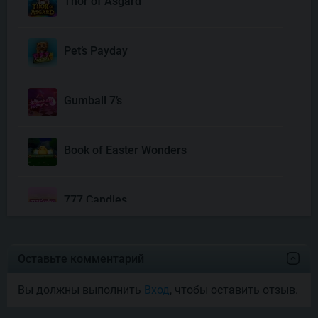
Thor of Asgard
Pet’s Payday
Gumball 7’s
Book of Easter Wonders
777 Candies
777 Classic
Оставьте комментарий
Вы должны выполнить
Вход
, чтобы оставить отзыв.
777 Halloween