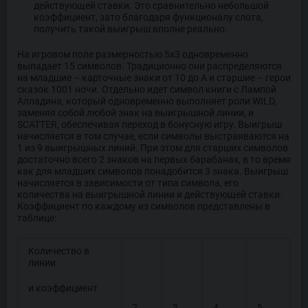
действующей ставки. Это сравнительно небольшой
коэффициент, зато благодаря функционалу слота,
получить такой выигрыш вполне реально.
На игровом поле размерностью 5х3 одновременно
выпадает 15 символов. Традиционно они распределяются
на младшие – карточные знаки от 10 до А и старшие – герои
сказок 1001 ночи. Отдельно идет символ книги с Лампой
Алладина, который одновременно выполняет роли WILD,
заменяя собой любой знак на выигрышной линии, и
SCATTER, обеспечивая переход в бонусную игру. Выигрыш
начисляется в том случае, если символы выстраиваются на
1 из 9 выигрышных линий. При этом для старших символов
достаточно всего 2 знаков на первых барабанах, в то время
как для младших символов понадобится 3 знака. Выигрыш
начисляется в зависимости от типа символа, его
количества на выигрышной линии и действующей ставки.
Коэффициент по каждому из символов представлены в
таблице:
Количество в
линии
и коэффициент
2
3
4
5