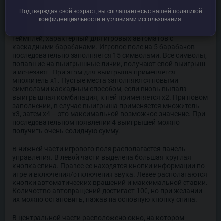
Механика слота
Подтверждая свой возраст, вы соглашаетесь с нашей политикой
конфиденциальности и условиями использования.
В слоте Book of Aladdin предлагается простой и понятный
геймплей, характерный для игровых автоматов с
каскадными барабанами. Игровое поле на 5 барабанов
последовательно заполняется 15 символами. Все символы,
попавшие на выигрышные линии, получают свой выигрыш
и исчезают. При этом для выигрыша применяется
множитель х1. Пустые места заполняются новыми
символами каскадным способом, если вновь выпала
выигрышная комбинация, к ней применяется х2. При новом
заполнении, в случае выигрыша применяется множитель
х3, затем х4 – это максимальной возможное значение. При
последовательном появлении 4 выигрышей можно
получить очень солидную сумму.
В нижней части игрового поля располагается панель
управления. В левой части выделена большая круглая
кнопка спина. Правее ее находятся кнопки информации по
игре и включения/отключения звука. Левее располагаются
кнопки автоматических вращений и максимальной ставки.
Количество автовращений достигает 100, но при желании
их можно остановить, нажав на основную кнопку спина.
В центральной части расположено окно, на котором