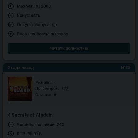
Max Win: X12000
Бонус: есть
Покупка бонуса: да
Волатильность: высокая
Читать полностью
2 года назад
№25
Рейтинг:
-
Просмотров:
322
Отзывы:
0
4 Secrets of Aladdin
Количество линий: 243
RTP: 95.07%