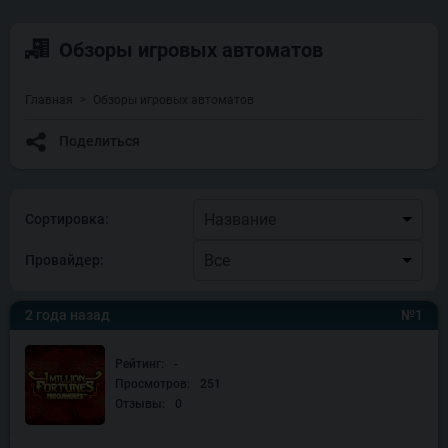
Обзоры игровых автоматов
Главная
Обзоры игровых автоматов
Поделиться
Название
Сортировка:
Все
Провайдер:
2 года назад
№1
Рейтинг:
-
Просмотров:
251
Отзывы:
0