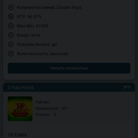
Количество линий: Cluster Pays
RTP: 96.07%
Max Win: X1000
Бонус: есть
Покупка бонуса: да
Волатильность: высокая
Читать полностью
2 года назад
№9
Рейтинг:
-
Просмотров:
201
Отзывы:
0
16 Coins