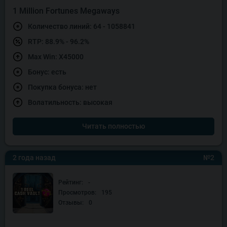
1 Million Fortunes Megaways
Количество линий: 64 - 1058841
RTP: 88.9% - 96.2%
Max Win: X45000
Бонус: есть
Покупка бонуса: нет
Волатильность: высокая
Читать полностью
2 года назад
№2
Рейтинг:
-
Просмотров:
195
Отзывы:
0