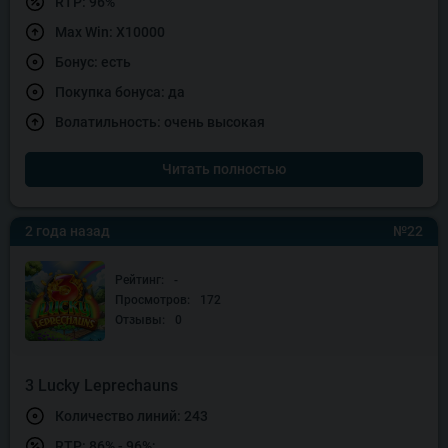
RTP: 96%
Max Win: X10000
Бонус: есть
Покупка бонуса: да
Волатильность: очень высокая
Читать полностью
2 года назад
№22
Рейтинг:
-
Просмотров:
172
Отзывы:
0
3 Lucky Leprechauns
Количество линий: 243
RTP: 86% - 96%;