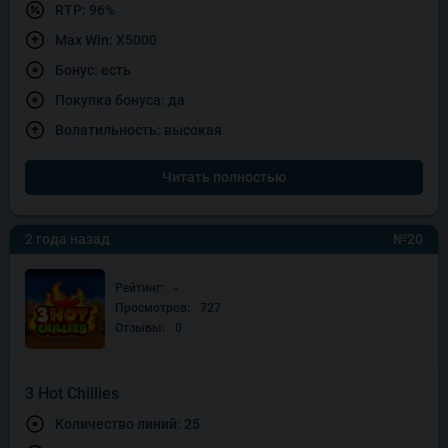
RTP: 96%
Max Win: X5000
Бонус: есть
Покупка бонуса: да
Волатильность: высокая
Читать полностью
2 года назад
№20
Рейтинг:
-
Просмотров:
727
Отзывы:
0
3 Hot Chillies
Количество линий: 25