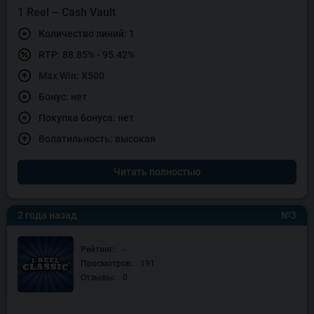
1 Reel – Cash Vault
Количество линий: 1
RTP: 88.85% - 95.42%
Max Win: X500
Бонус: нет
Покупка бонуса: нет
Волатильность: высокая
Читать полностью
2 года назад
№3
Рейтинг:
-
Просмотров:
191
Отзывы:
0