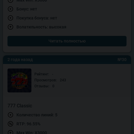
Бонус: нет
Покупка бонуса: нет
Волатильность: высокая
Читать полностью
2 года назад
№30
Рейтинг:
-
Просмотров:
243
Отзывы:
0
777 Classic
Количество линий: 5
RTP: 96.55%
Max Win: X3000