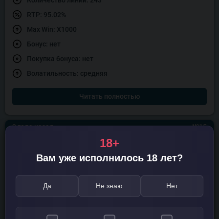
RTP: 95.02%
Max Win: X1000
Бонус: нет
Покупка бонуса: нет
Волатильность: средняя
Читать полностью
2 года назад
№15
18+
Рейтинг:
-
Вам уже исполнилось 18 лет?
Просмотров:
339
Отзывы:
0
Да
Не знаю
Нет
25 Coins
Количество линий: -