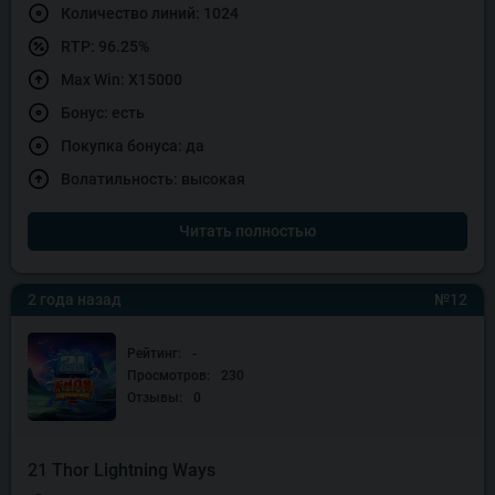
Количество линий: 1024
RTP: 96.25%
Max Win: X15000
Бонус: есть
Покупка бонуса: да
Волатильность: высокая
Читать полностью
2 года назад
№12
Рейтинг:
-
Просмотров:
230
Отзывы:
0
21 Thor Lightning Ways