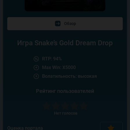
Обзор
Игра Snake’s Gold Dream Drop
RTP: 94%
Max Win: X5000
Волатильность: высокая
Рейтинг пользователей
Нет голосов
Оценка
портала