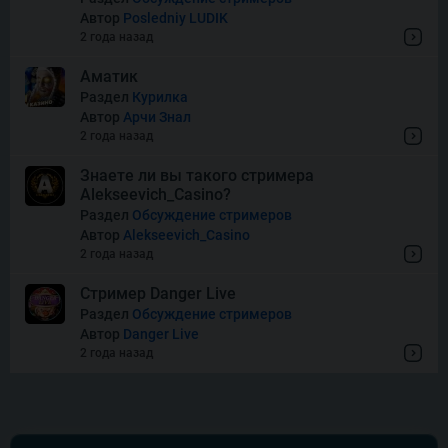
Автор
Posledniy LUDIK
2 года назад
Daruma’s Wealth
Аматик
Раздел
Курилка
Money Mariachi Infinity
Автор
Арчи Знал
Reels
2 года назад
Знаете ли вы такого стримера
West Coast Cash Infinity
Alekseevich_Casino?
Reels
Раздел
Обсуждение стримеров
Автор
Alekseevich_Casino
2 года назад
Стример Danger Live
Раздел
Обсуждение стримеров
Автор
Danger Live
2 года назад