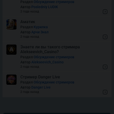
Раздел
Обсуждение стримеров
Автор
Posledniy LUDIK
2 года назад
Аматик
Раздел
Курилка
Автор
Арчи Знал
2 года назад
Знаете ли вы такого стримера
Alekseevich_Casino?
Раздел
Обсуждение стримеров
Автор
Alekseevich_Casino
2 года назад
Стример Danger Live
Раздел
Обсуждение стримеров
Автор
Danger Live
2 года назад