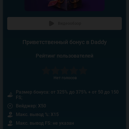
Видеообзор
Приветственный бонус в Daddy
Рейтинг пользователей
Нет голосов
Размер бонуса: от 325% до 375% + от 50 до 150
FS;
Вейджер: X50
Макс. вывод %: X15
Макс. вывод FS: не указан