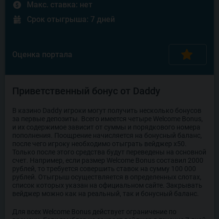
Макс. ставка: нет
Срок отыгрыша: 7 дней
Оценка
портала
Приветственный бонус от Daddy
В казино Daddy игроки могут получить несколько бонусов
за первые депозиты. Всего имеется четыре Welcome Bonus,
и их содержимое зависит от суммы и порядкового номера
пополнения. Поощрение начисляется на бонусный баланс,
после чего игроку необходимо отыграть вейджер x50.
Только после этого средства будут переведены на основной
счет. Например, если размер Welcome Bonus составил 2000
рублей, то требуется совершить ставок на сумму 100 000
рублей. Отыгрыш осуществляется в определенных слотах,
список которых указан на официальном сайте. Закрывать
вейджер можно как на реальный, так и бонусный баланс.
Для всех Welcome Bonus действует ограничение по