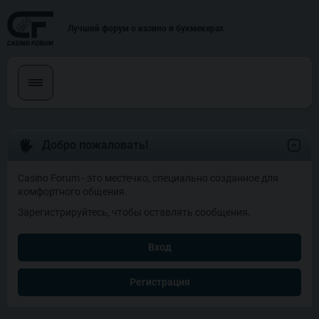
Лучший форум о казино и букмекерах
Добро пожаловать!
Casino Forum - это местечко, специально созданное для
комфортного общения.
Зарегистрируйтесь, чтобы оставлять сообщения.
Вход
Регистрация