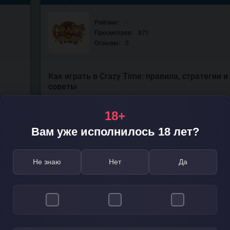
Рейтинг:
-
Просмотров:
871
Отзывы:
0
Как играть в Crazy Time: правила, стратегии и
советы
тью
18+
Читать полн
Вам уже исполнилось 18 лет?
Не знаю
Нет
Да