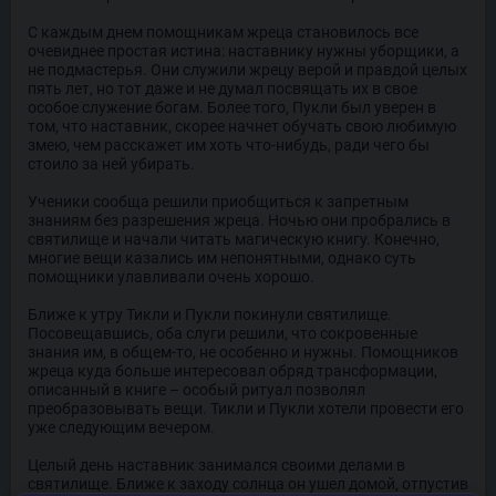
С каждым днем помощникам жреца становилось все
очевиднее простая истина: наставнику нужны уборщики, а
не подмастерья. Они служили жрецу верой и правдой целых
пять лет, но тот даже и не думал посвящать их в свое
особое служение богам. Более того, Пукли был уверен в
том, что наставник, скорее начнет обучать свою любимую
змею, чем расскажет им хоть что-нибудь, ради чего бы
стоило за ней убирать.
Ученики сообща решили приобщиться к запретным
знаниям без разрешения жреца. Ночью они пробрались в
святилище и начали читать магическую книгу. Конечно,
многие вещи казались им непонятными, однако суть
помощники улавливали очень хорошо.
Ближе к утру Тикли и Пукли покинули святилище.
Посовещавшись, оба слуги решили, что сокровенные
знания им, в общем-то, не особенно и нужны. Помощников
жреца куда больше интересовал обряд трансформации,
описанный в книге – особый ритуал позволял
преобразовывать вещи. Тикли и Пукли хотели провести его
уже следующим вечером.
Целый день наставник занимался своими делами в
святилище. Ближе к заходу солнца он ушел домой, отпустив