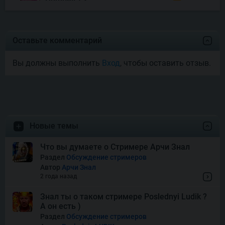
Joyas De Los Muertos
Оставьте комментарий
Вы должны выполнить
Вход
, чтобы оставить отзыв.
Money Mariachi Infinity
Reels
Pet’s Payday
Новые темы
Royal Potato 2
Что вы думаете о Стримере Арчи Знал
Раздел
Обсуждение стримеров
Автор
Арчи Знал
Snake’s Gold Dream Drop
2 года назад
Знал ты о таком стримере Poslednyi Ludik ?
А он есть )
Squish
Раздел
Обсуждение стримеров