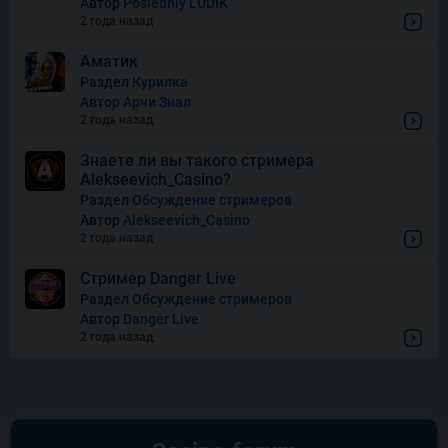
Автор
Posledniy LUDIK
2 года назад
Super Boost
Аматик
Раздел
Курилка
Автор
Арчи Знал
Thor of Asgard
2 года назад
Знаете ли вы такого стримера
Alekseevich_Casino?
Wishes
Раздел
Обсуждение стримеров
Автор
Alekseevich_Casino
2 года назад
Стример Danger Live
Раздел
Обсуждение стримеров
Автор
Danger Live
2 года назад