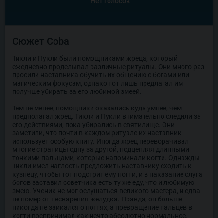
Нет голосов
Сюжет Coba
Тикли и Пукли были помощниками жреца, который
ежедневно проделывал различные ритуалы. Они много раз
просили наставника обучить их общению с богами или
магическим фокусам, однако тот лишь предлагал им
получше убирать за его любимой змеей.
Тем не менее, помощники оказались куда умнее, чем
предполагал жрец. Тикли и Пукли внимательно следили за
его действиями, пока убирались в святилище. Они
заметили, что почти в каждом ритуале их наставник
использует особую книгу. Иногда жрец переворачивал
многие страницы одну за другой, подцепляя длинными
тонкими пальцами, которые напоминали когти. Однажды
Тикли имел наглость предложить наставнику сходить к
кузнецу, чтобы тот подстриг ему ногти, и в наказание слуга
богов заставил советчика есть ту же еду, что и любимую
змею. Ученик не мог ослушаться великого мастера, и едва
не помер от несварения желудка. Правда, он больше
никогда не заикался о ногтях, а превращение пальцев в
когти воспринимал как нечто абсолютно нормальное.