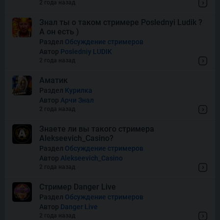
Snake’s Gold Dream Drop
2 года назад
Знал ты о таком стримере Poslednyi Ludik ?
А он есть )
Squish
Раздел
Обсуждение стримеров
Автор
Posledniy LUDIK
2 года назад
Super Boost
Аматик
Раздел
Курилка
Автор
Арчи Знал
Thor of Asgard
2 года назад
Знаете ли вы такого стримера
Alekseevich_Casino?
Wishes
Раздел
Обсуждение стримеров
Автор
Alekseevich_Casino
2 года назад
Стример Danger Live
Раздел
Обсуждение стримеров
Автор
Danger Live
2 года назад