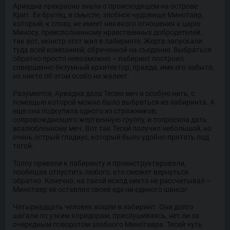
Ариадна прекрасно знала о происходящем на острове
Крит. Ее братец, в смысле, злобное чудовище Минотавр,
который, к слову, не имеет никакого отношения к царю
Миносу, преисполненному нравственных добродетелей...
так вот, монстр этот жил в лабиринте. Жертв запускали
туда всей компанией, обреченной на съедение. Выбраться
обратно просто невозможно – лабиринт построил
совершенно безумный архитектор, правда, имя его забыто,
но никто об этом особо не жалеет.
Разумеется, Ариадна дала Тесею меч и особую нить, с
помощью которой можно было выбраться из лабиринта. А
еще она подкупила одного из стражников,
сопровождающего жертвенную группу, и попросила дать
возлюбленному меч. Вот так Тесей получил небольшой, но
очень острый гладиус, который было удобно прятать под
тогой.
Толпу привели к лабиринту и проинструктировали,
пообещав отпустить любого, кто сможет вернуться
обратно. Конечно, на такой исход никто не рассчитывал –
Минотавр не оставлял своей еде ни единого шанса!
Четырнадцать человек вошли в лабиринт. Они долго
шагали по узким коридорам, прислушиваясь, нет ли за
очередным поворотом злобного Минотавра. Тесей чуть