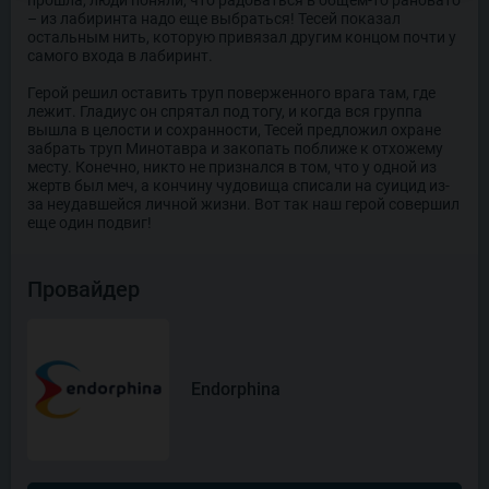
– из лабиринта надо еще выбраться! Тесей показал
остальным нить, которую привязал другим концом почти у
самого входа в лабиринт.
Герой решил оставить труп поверженного врага там, где
лежит. Гладиус он спрятал под тогу, и когда вся группа
вышла в целости и сохранности, Тесей предложил охране
забрать труп Минотавра и закопать поближе к отхожему
месту. Конечно, никто не признался в том, что у одной из
жертв был меч, а кончину чудовища списали на суицид из-
за неудавшейся личной жизни. Вот так наш герой совершил
еще один подвиг!
Провайдер
Endorphina