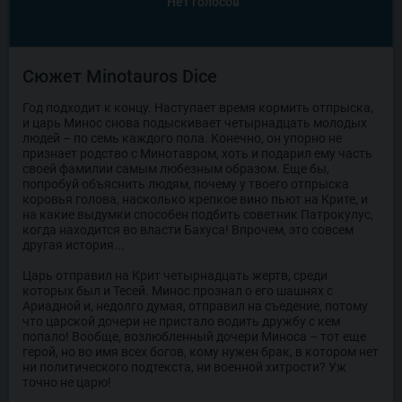
Нет голосов
Сюжет Minotauros Dice
Год подходит к концу. Наступает время кормить отпрыска,
и царь Минос снова подыскивает четырнадцать молодых
людей – по семь каждого пола. Конечно, он упорно не
признает родство с Минотавром, хоть и подарил ему часть
своей фамилии самым любезным образом. Еще бы,
попробуй объяснить людям, почему у твоего отпрыска
коровья голова, насколько крепкое вино пьют на Крите, и
на какие выдумки способен подбить советник Патрокулус,
когда находится во власти Бахуса! Впрочем, это совсем
другая история...
Царь отправил на Крит четырнадцать жертв, среди
которых был и Тесей. Минос прознал о его шашнях с
Ариадной и, недолго думая, отправил на съедение, потому
что царской дочери не пристало водить дружбу с кем
попало! Вообще, возлюбленный дочери Миноса – тот еще
герой, но во имя всех богов, кому нужен брак, в котором нет
ни политического подтекста, ни военной хитрости? Уж
точно не царю!