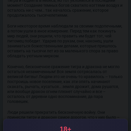
тигра и поднять в небеса, но тот уклонился в последний
момент! Создание темных богов схватило когтями воздух и
осталось ни с чем… так началось сражение, которое
продолжалось тысячелетиями.
Боги некоторое время наблюдали за своими подопечными,
а потом ушли в иное измерение. Перед тем как покинуть
мир людей, они решили, что править им будет тот, чей
питомец победит. Ударив по рукам, они, наконец, ушли
заниматься божественными делами, которые пришлось
оставить на тысячи лет из-за маленького спора за право
обладать уютным мирком.
Конечно, бесконечное сражение тигра и дракона не могло
остаться незамеченным! Вся земля сотрясалась от
великой битвы! Людям это не очень-то нравилось – только
построишь новое поселение, как эти опять начинают
скакать, рычать, кусаться… земля дрожит, дома рушатся,
или вообще дракон огнем плюнет случайно и все –
осталось от деревни одно воспоминание, да пара
головешек.
Люди решили прекратить бесконечную войну. Они
принесли тигру и дракону самое дорогое, что у них было –
драгоценные камни и с десяток девственниц. На какое-то
время вечная борьба прекратилась. Надо понимать, что
18+