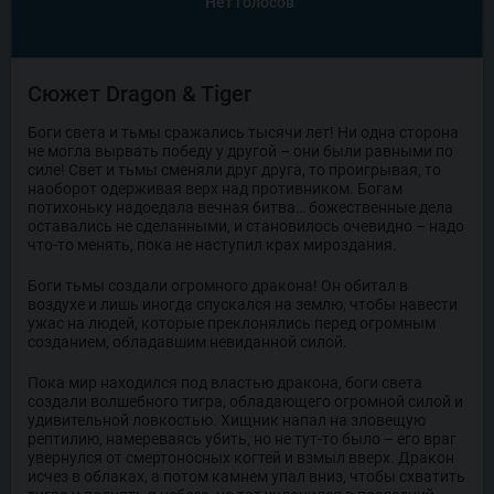
Нет голосов
Сюжет Dragon & Tiger
Боги света и тьмы сражались тысячи лет! Ни одна сторона
не могла вырвать победу у другой – они были равными по
силе! Свет и тьмы сменяли друг друга, то проигрывая, то
наоборот одерживая верх над противником. Богам
потихоньку надоедала вечная битва… божественные дела
оставались не сделанными, и становилось очевидно – надо
что-то менять, пока не наступил крах мироздания.
Боги тьмы создали огромного дракона! Он обитал в
воздухе и лишь иногда спускался на землю, чтобы навести
ужас на людей, которые преклонялись перед огромным
созданием, обладавшим невиданной силой.
Пока мир находился под властью дракона, боги света
создали волшебного тигра, обладающего огромной силой и
удивительной ловкостью. Хищник напал на зловещую
рептилию, намереваясь убить, но не тут-то было – его враг
увернулся от смертоносных когтей и взмыл вверх. Дракон
исчез в облаках, а потом камнем упал вниз, чтобы схватить