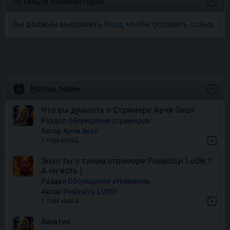
Оставьте комментарий
Вы должны выполнить
Вход
, чтобы оставить отзыв.
Money Mariachi Infinity
Reels
Pet’s Payday
Новые темы
Royal Potato 2
Что вы думаете о Стримере Арчи Знал
Раздел
Обсуждение стримеров
Автор
Арчи Знал
Snake’s Gold Dream Drop
2 года назад
Знал ты о таком стримере Poslednyi Ludik ?
А он есть )
Squish
Раздел
Обсуждение стримеров
Автор
Posledniy LUDIK
2 года назад
Super Boost
Аматик