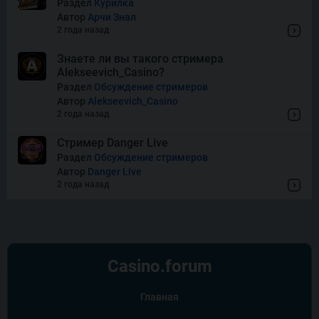
Раздел
Курилка
Автор
Арчи Знал
Thor of Asgard
2 года назад
Знаете ли вы такого стримера
Alekseevich_Casino?
Wishes
Раздел
Обсуждение стримеров
Автор
Alekseevich_Casino
2 года назад
Стример Danger Live
Раздел
Обсуждение стримеров
Автор
Danger Live
2 года назад
Casino.
forum
Главная