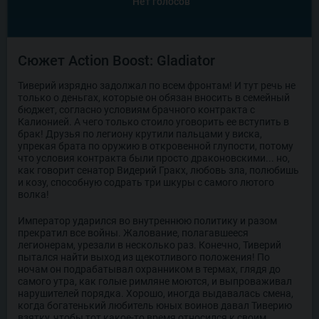
Нет голосов
Сюжет Action Boost: Gladiator
Тиверий изрядно задолжал по всем фронтам! И тут речь не
только о деньгах, которые он обязан вносить в семейный
бюджет, согласно условиям брачного контракта с
Калионией. А чего только стоило уговорить ее вступить в
брак! Друзья по легиону крутили пальцами у виска,
упрекая брата по оружию в откровенной глупости, потому
что условия контракта были просто драконовскими... но,
как говорит сенатор Видерий Гракх, любовь зла, полюбишь
и козу, способную содрать три шкуры с самого лютого
волка!
Император ударился во внутреннюю политику и разом
прекратил все войны. Жалование, полагавшееся
легионерам, урезали в несколько раз. Конечно, Тиверий
пытался найти выход из щекотливого положения! По
ночам он подрабатывал охранником в термах, глядя до
самого утра, как голые римляне моются, и выпроваживал
нарушителей порядка. Хорошо, иногда выдавалась смена,
когда богатенький любитель юных воинов давал Тиверию
взятку, чтобы тот какое-то время относился к своим