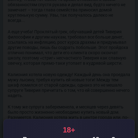
обязанностям спустя рукава и делал вид, будто ничего не
замечает – тогда глава семейства приносил домой
кругленькую сумму. Увы, так получалось далеко не
всегда...
А еще учеба! Проклятый грек, обучавший детей Тиверия
философии и другим наукам, требовал все больше денег,
ссылаясь на инфляцию, рост курса драхмы и придумывал
другие поводы, лишь бы содрать побольше. Этот пройдоха
отлично понимал, что дети его клиента скоро окончат
школу, поэтому «стриг» несчастного Тиверия как славную
овечку, которая прямо-таки утопает в кудрявой шерсти.
Калиония хотела новую одежду! Каждый день она проедала
мужу лысину, требуя купить ей новые тоги! Между тем
шкаф ломился от старой одежды, однако это не мешало
супруге Тиверия причитать о том, что ей совершенно нечего
надеть.
К тому же супруга забеременела, и месяцев через девять
было просто жизненно необходимо купить новый дом.
Разумеется, Калиония хотела жить в центре города или, по-
крайней мере, в районе, находящемся как можно ближе к
сердцу общественной жизни. Конечно, переезд в трущобы
18+
помог бы решить проблему с жильем, но, согласно