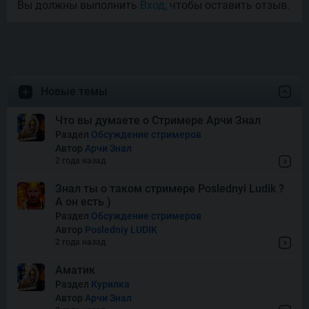
Вы должны выполнить
Вход
, чтобы оставить отзыв.
Money Mariachi Infinity
Reels
Pet’s Payday
Новые темы
Royal Potato 2
Что вы думаете о Стримере Арчи Знал
Раздел
Обсуждение стримеров
Автор
Арчи Знал
Snake’s Gold Dream Drop
2 года назад
Знал ты о таком стримере Poslednyi Ludik ?
А он есть )
Squish
Раздел
Обсуждение стримеров
Автор
Posledniy LUDIK
2 года назад
Super Boost
Аматик
Раздел
Курилка
Автор
Арчи Знал
Thor of Asgard