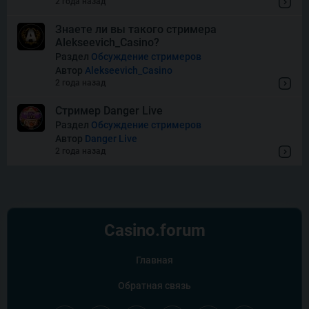
2 года назад
Знаете ли вы такого стримера
Alekseevich_Casino?
Wishes
Раздел
Обсуждение стримеров
Автор
Alekseevich_Casino
2 года назад
Стример Danger Live
Раздел
Обсуждение стримеров
Автор
Danger Live
2 года назад
Casino.
forum
Главная
Обратная связь