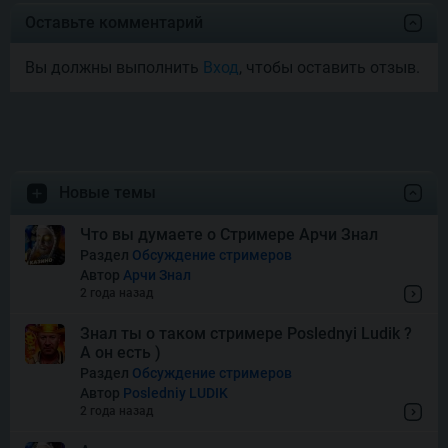
Joyas De Los Muertos
Оставьте комментарий
Вы должны выполнить
Вход
, чтобы оставить отзыв.
Money Mariachi Infinity
Reels
Pet’s Payday
Новые темы
Royal Potato 2
Что вы думаете о Стримере Арчи Знал
Раздел
Обсуждение стримеров
Автор
Арчи Знал
Snake’s Gold Dream Drop
2 года назад
Знал ты о таком стримере Poslednyi Ludik ?
А он есть )
Squish
Раздел
Обсуждение стримеров
Автор
Posledniy LUDIK
2 года назад
Super Boost