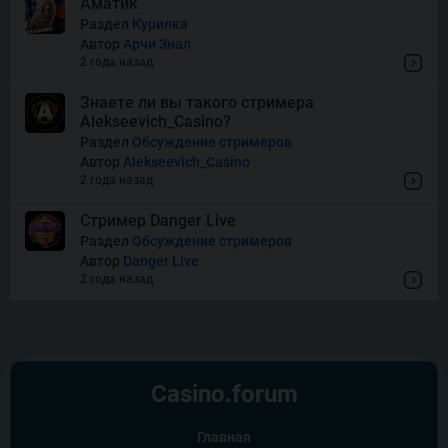
Аматик
Раздел
Курилка
Автор
Арчи Знал
Thor of Asgard
2 года назад
Знаете ли вы такого стримера
Alekseevich_Casino?
Wishes
Раздел
Обсуждение стримеров
Автор
Alekseevich_Casino
2 года назад
Стример Danger Live
Раздел
Обсуждение стримеров
Автор
Danger Live
2 года назад
Casino.
forum
Главная