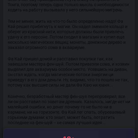
Тонга, поэтому теперь одна только мысль о необходимости
ходить на работу вызывала у него сильнейшую мигрень.
Тем не менее, жить на что-то было определенно надо! Фа
Кай решил прибегнуть к магии. Он надел змеиное кольцо и
оберег из красной нити, которые должны были привлечь
удачу к его персоне. Потом сходил в магазин и купил еще
несколько магических вещиц: монеты, денежное дерево и
заказал огромного сома в аквариуме.
Фа Кай пришел домой и расставил покупки так, как
завещали мастера фен-шуй. Потом привезли сома, и хозяин
выделил для аквариума особое место. Усевшись на диван,
он стал ждать, когда магические потоки энергии ци
приведут в его дом деньги. Ну, видимо, что-то пошло не так,
потому как высшие силы не дали Фа Каю ни юаня...
Конечно, безработный мастер фен-шуя перепроверил, все
ли он расставил по заветам древних. Казалось, нигде нет ни
малейшей ошибки, но денег почему-то не было ни в
кармане, ни на горизонте. Фа Кай лег спать, обуреваемый
горькими думами: кто знает, может быть, потратить
последнее на фен-шуй – не самая лучшая идея...
Во сне наш герой сидел на берегу озера. К нему подплыл тот