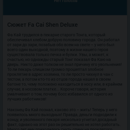
Нет голосов
Сюжет Fa Cai Shen Deluxe
Фа Кай трудился в пекарне старого Тонга, который
обеспечивал хлебом добрую половину города. Он работал
от зари до зари, позабыв обо всем на свете – у него был
всего один выходной, поэтому в жизни нашего героя
существовала только печка и булки. Увы, а может, к
счастью, но однажды старый Тонг показал Фа Каю на
дверь. Никто даже толком не знал причину его увольнения!
То ли пекарь слишком громко прошептал злобное
проклятие в адрес хозяина, то ли просто чихнул в чан с
тестом, а потом кто-то из отцов города нашел в своем
батоне то, чему положено находиться в носу или, в крайнем
случае, в носовом платке... Короче говоря, история
умалчивает о том, почему босс избавился от одного из
лучших работников!
Наконец Фа Кай познал, каково это – жить! Теперь у него
появилось много выходных! Правда, деньги подходили к
концу, и уволенного пекаря несколько угнетал досадный
факт, однако на этот раз он решительно не хотел работать.
Много лет ему приходилось гнуть спину на проклятого