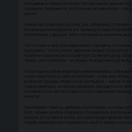
неподвижно лежал на песке. Потом самый смелый под
человека. Разумеется, утопленник не шевелился – по-д
могло!
Смельчак отщипнул кусочек уха, собираясь отправить е
Остальные последовали его примеру и тоже попробов
человечины с душком. Мясо показалось им очень вку
Чуть позже к ним присоединились сородичи, которым 
приходило, что из убогих двуногих может получиться т
Крабики сожрали распухший труп за милую душу, обсо
Теперь они понимали – их жизнь больше никогда не буд
Популяция крабов-людоедов увеличивалась с каждым 
стала чувствовать себя вольготнее – кому она теперь 
рыбаков! Правда, люди стали пропадать – какое-то в
только мертвых, но потом решились нападать и на жив
огромная стая могла разделаться с одиноким пловцом
минуты!
Пропадали туристы, дайверы и рыболовы, которых уго
борт. Армия крабов-людоедов становилась все больше
мелкие, и огромные особи, которые представляли серь
людей, имевших неосторожность выйти в море на рези