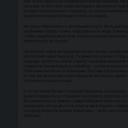
Как-то раз одного из озверевших крабов поймали: мат
пальцев, но все-таки сумел вытащить маленькое чудов
на руку покалеченного товарища, остальные моряки п
окрестных водах пропадает столько людей...
Матросы обратились к начальнику порта. Большой бос
проблеме и теперь понял, куда деваются люди. Команд
стайку подобных монстров, которые уплыли восвояси,
прихлопнули на палубе.
Начальник порта не придумал ничего лучше, кроме ка
обитателей окрестных вод. Разумеется, втайне, чтобы
природы ничего не знала! Борьбу с крабами доверили
плавал на синем баркасе, и Майлзу – хозяину красног
Ребятами они были отчаянными, поэтому согласились 
К тому же начальник порта обещали им списать долги 
накопилось выше крыши.
В тот же вечер бочки с отравой погрузили на баркасы.
дали координаты и отправили выполнять простую, но 
Вы можете плыть вместе с ними! Морские волки не от
напарника, который готов помочь им в борьбе с озве
которые потеряли всякие ориентиры – пора уже устро
ловушку!