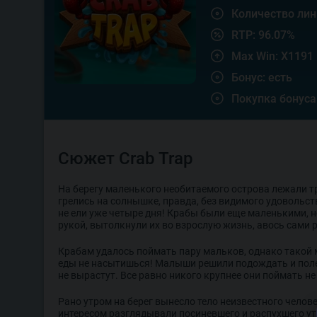
Количество лини
RTP: 96.07%
Max Win: X1191
Бонус: есть
Покупка бонуса
Сюжет Crab Trap
На берегу маленького необитаемого острова лежали т
грелись на солнышке, правда, без видимого удовольст
не ели уже четыре дня! Крабы были еще маленькими, н
рукой, вытолкнули их во взрослую жизнь, авось сами р
Крабам удалось поймать пару мальков, однако такой
еды не насытишься! Малыши решили подождать и поле
не вырастут. Все равно никого крупнее они поймать не 
Рано утром на берег вынесло тело неизвестного челов
интересом разглядывали посиневшего и распухшего у