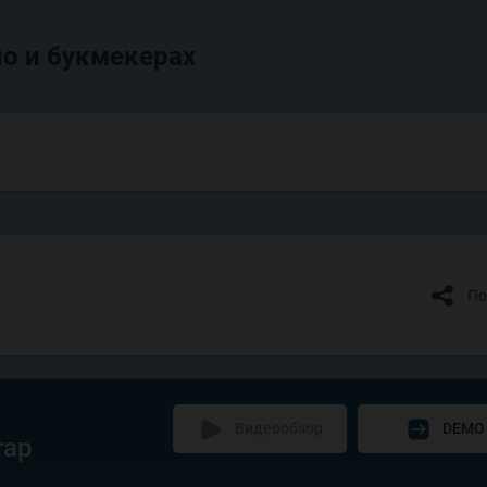
о и букмекерах
По
Видеообзор
DEMO
rap