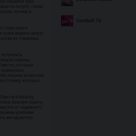
рос лишился трех
ище на палубу. Глядя
оняли, почему в
Gumball 7’s
с тоже знал о
а судна видела целую
 когда их товарища
Joyas De Los Muertos
к потравить
 служба охраны
Money Mariachi Infinity
 Смитти, который
Reels
о суденышка.
без лишних вопросов!
за стоянку, которых
Pet’s Payday
 Смитти и Майлзу
очень важную задачу.
Royal Potato 2
кажутся от надежного
ревшими крабами,
ить им ядовитую
Snake’s Gold Dream Drop