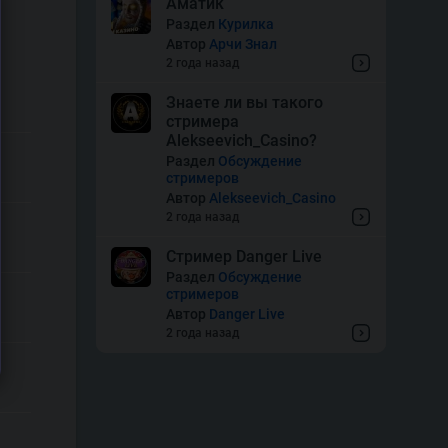
Аматик
Раздел
Курилка
Автор
Арчи Знал
2 года назад
Знаете ли вы такого
стримера
Alekseevich_Casino?
Раздел
Обсуждение
стримеров
Автор
Alekseevich_Casino
2 года назад
Стример Danger Live
Раздел
Обсуждение
стримеров
Автор
Danger Live
2 года назад