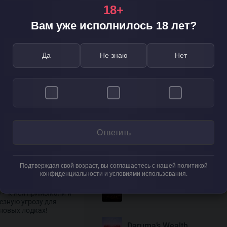
полз, чтобы ущипнуть
18+
ругому и быть не
Другие обзоры слотов
Вам уже исполнилось 18 лет?
ду себе в рот.
777 Candies
али немного
Да
Не знаю
Нет
сным!
даже в голову не
777 Classic
акая отличная еда!
сав каждую косточку.
ет прежней...
777 Halloween
днем. Конечно, рыба
нужна, кроме
Ответить
ремя крабы искали
ых. Тем более,
Book of Easter Wonders
 за считанные
Подтверждая свой возраст, вы соглашаетесь с нашей политикой
конфиденциальности и условиями использования.
раздило рухнуть за
Darkness
 – к ней примыкали и
езную угрозу для
новых лодках!
Daruma’s Wealth