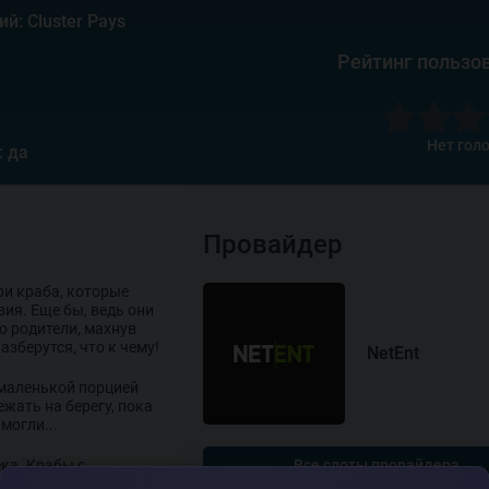
й: Cluster Pays
Рейтинг пользо
Нет гол
: да
Провайдер
ри краба, которые
вия. Еще бы, ведь они
о родители, махнув
азберутся, что к чему!
NetEnt
 маленькой порцией
жать на берегу, пока
могли...
ека. Крабы с
Все слоты провайдера
топленника, который