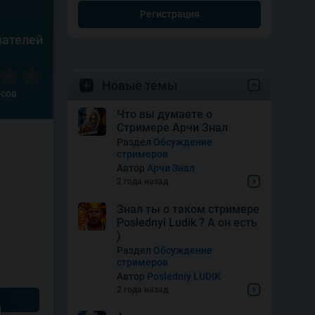
Регистрация
вателей
Новые темы
осов
Что вы думаете о
Стримере Арчи Знал
Раздел
Обсуждение
стримеров
Автор
Арчи Знал
2 года назад
Знал ты о таком стримере
Poslednyi Ludik ? А он есть
)
Раздел
Обсуждение
стримеров
Автор
Posledniy LUDIK
2 года назад