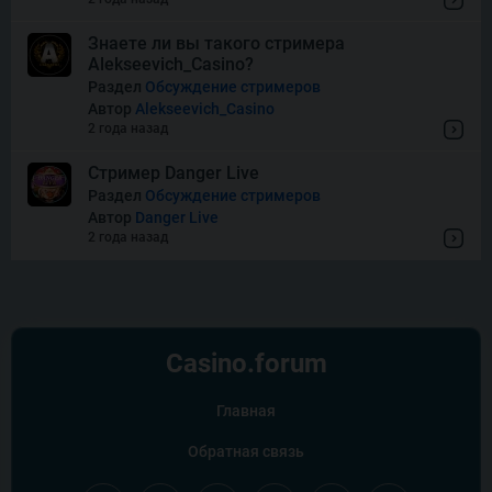
Знаете ли вы такого стримера
Alekseevich_Casino?
Wishes
Раздел
Обсуждение стримеров
Автор
Alekseevich_Casino
2 года назад
Стример Danger Live
Раздел
Обсуждение стримеров
Автор
Danger Live
2 года назад
Casino.
forum
Главная
Обратная связь