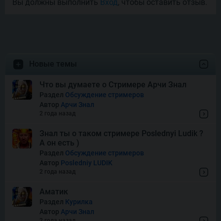
Вы должны выполнить
Вход
, чтобы оставить отзыв.
Money Mariachi Infinity
Reels
Pet’s Payday
Новые темы
Royal Potato 2
Что вы думаете о Стримере Арчи Знал
Раздел
Обсуждение стримеров
Автор
Арчи Знал
Snake’s Gold Dream Drop
2 года назад
Знал ты о таком стримере Poslednyi Ludik ?
А он есть )
Squish
Раздел
Обсуждение стримеров
Автор
Posledniy LUDIK
2 года назад
Super Boost
Аматик
Раздел
Курилка
Автор
Арчи Знал
Thor of Asgard
2 года назад