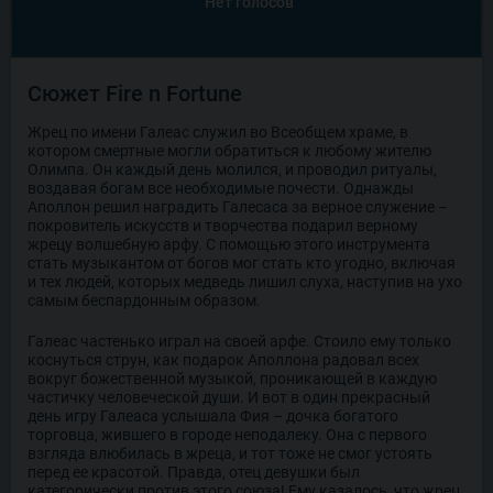
Нет голосов
Сюжет Fire n Fortune
Жрец по имени Галеас служил во Всеобщем храме, в
котором смертные могли обратиться к любому жителю
Олимпа. Он каждый день молился, и проводил ритуалы,
воздавая богам все необходимые почести. Однажды
Аполлон решил наградить Галесаса за верное служение –
покровитель искусств и творчества подарил верному
жрецу волшебную арфу. С помощью этого инструмента
стать музыкантом от богов мог стать кто угодно, включая
и тех людей, которых медведь лишил слуха, наступив на ухо
самым беспардонным образом.
Галеас частенько играл на своей арфе. Стоило ему только
коснуться струн, как подарок Аполлона радовал всех
вокруг божественной музыкой, проникающей в каждую
частичку человеческой души. И вот в один прекрасный
день игру Галеаса услышала Фия – дочка богатого
торговца, жившего в городе неподалеку. Она с первого
взгляда влюбилась в жреца, и тот тоже не смог устоять
перед ее красотой. Правда, отец девушки был
категорически против этого союза! Ему казалось, что жрец,