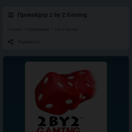
Провайдер 2 by 2 Gaming
Главная
Провайдеры
2 by 2 Gaming
Поделиться