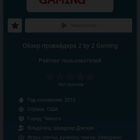
Видеообзор
Обзор провайдера 2 by 2 Gaming
Рейтинг пользователей
Нет голосов
Год основания: 2012
Страна: США
Город: Чикаго
Владелец: Шридхар Джоши
Игры: слоты, рулетка, покер, блекджек