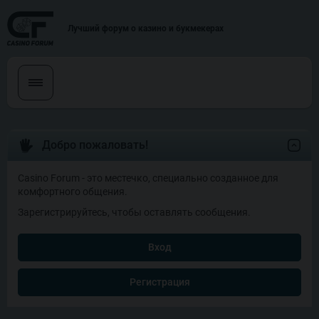
Лучший форум о казино и букмекерах
Добро пожаловать!
Casino Forum - это местечко, специально созданное для
комфортного общения.
Зарегистрируйтесь, чтобы оставлять сообщения.
Вход
Регистрация