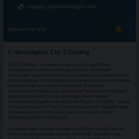
Сервер: cloudflareinsight.com
Оценка
портала
О провайдере 2 by 2 Gaming
2 by 2 Gaming – всемирно известный разработчик
программного обеспечения для казино. Компания
предлагает лицензированные, продвинутые в техническом
плане решения, позволяющие игрокам получать максимум
удовольствия от игрового процесса. Компания
принадлежит Шридхарду Джоши, который ранее занимал
ведущую должность в организации WMS Гейминг,
специализирующейся на создании ПО для iGambling. Кроме
готовых продуктов 2 by 2 Gaming предлагает профильным
организациям услуги консалтинга, а также создает
игровые автоматы под заказ.
Головной офис бренда находится в США в городе Dauners
Grouv, что расположен в штате Иллинойс. Разработчик