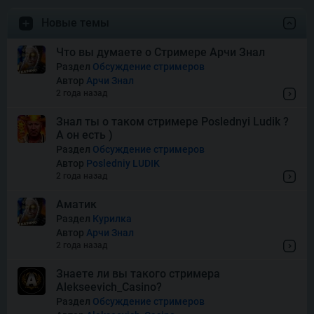
Новые темы
Fire n Fortune
Что вы думаете о Стримере Арчи Знал
Раздел
Обсуждение стримеров
Автор
Арчи Знал
Magic of Pandora
2 года назад
Знал ты о таком стримере Poslednyi Ludik ?
А он есть )
Cabaret Royal
Раздел
Обсуждение стримеров
Автор
Posledniy LUDIK
2 года назад
Celtic Goddess
Аматик
Раздел
Курилка
Автор
Арчи Знал
Agent Valkyrie
2 года назад
Знаете ли вы такого стримера
Alekseevich_Casino?
The Sand Princess
Раздел
Обсуждение стримеров