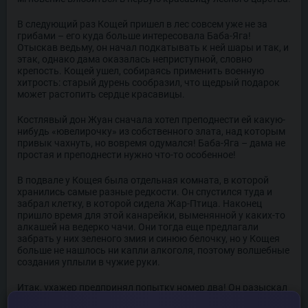
В следующий раз Кощей пришел в лес совсем уже не за
грибами – его куда больше интересовала Баба-Яга!
Отыскав ведьму, он начал подкатывать к ней шары и так, и
этак, однако дама оказалась неприступной, словно
крепость. Кощей ушел, собираясь применить военную
хитрость: старый дурень сообразил, что щедрый подарок
может растопить сердце красавицы.
Костлявый дон Жуан сначала хотел преподнести ей какую-
нибудь «ювелирочку» из собственного злата, над которым
привык чахнуть, но вовремя одумался! Баба-Яга – дама не
простая и преподнести нужно что-то особенное!
В подвале у Кощея была отдельная комната, в которой
хранились самые разные редкости. Он спустился туда и
забрал клетку, в которой сидела Жар-Птица. Наконец
пришло время для этой канарейки, выменянной у каких-то
алкашей на ведерко чачи. Они тогда еще предлагали
забрать у них зеленого змия и синюю белочку, но у Кощея
больше не нашлось ни капли алкоголя, поэтому волшебные
создания уплыли в чужие руки.
Итак, ухажер предпринял попытку номер два! Он разыскал
Бабу-Ягу и преподнес ей Жар-Птицу. Лесная дива