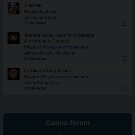
Аматик
Раздел
Курилка
Автор
Арчи Знал
Thor of Asgard
2 года назад
Знаете ли вы такого стримера
Alekseevich_Casino?
Wishes
Раздел
Обсуждение стримеров
Автор
Alekseevich_Casino
2 года назад
Стример Danger Live
Раздел
Обсуждение стримеров
Автор
Danger Live
2 года назад
Casino.
forum