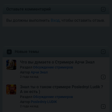
Joyas De Los Muertos
Оставьте комментарий
Вы должны выполнить
Вход
, чтобы оставить отзыв.
Money Mariachi Infinity
Reels
Pet’s Payday
Новые темы
Royal Potato 2
Что вы думаете о Стримере Арчи Знал
Раздел
Обсуждение стримеров
Автор
Арчи Знал
Snake’s Gold Dream Drop
2 года назад
Знал ты о таком стримере Poslednyi Ludik ?
А он есть )
Squish
Раздел
Обсуждение стримеров
Автор
Posledniy LUDIK
2 года назад
Super Boost