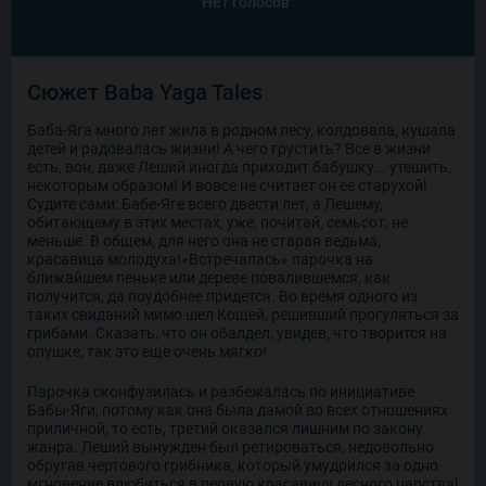
Нет голосов
Сюжет Baba Yaga Tales
Баба-Яга много лет жила в родном лесу, колдовала, кушала
детей и радовалась жизни! А чего грустить? Все в жизни
есть, вон, даже Леший иногда приходит бабушку... утешить,
некоторым образом! И вовсе не считает он ее старухой!
Судите сами: Бабе-Яге всего двести лет, а Лешему,
обитающему в этих местах, уже, почитай, семьсот, не
меньше. В общем, для него она не старая ведьма,
красавица молодуха!«Встречалась» парочка на
ближайшем пеньке или дереве повалившемся, как
получится, да поудобнее придется. Во время одного из
таких свиданий мимо шел Кощей, решивший прогуляться за
грибами. Сказать, что он обалдел, увидев, что творится на
опушке, так это еще очень мягко!
Парочка сконфузилась и разбежалась по инициативе
Бабы-Яги, потому как она была дамой во всех отношениях
приличной, то есть, третий оказался лишним по закону
жанра. Леший вынужден был ретироваться, недовольно
обругав чертового грибника, который умудрился за одно
мгновение влюбиться в первую красавицу лесного царства!