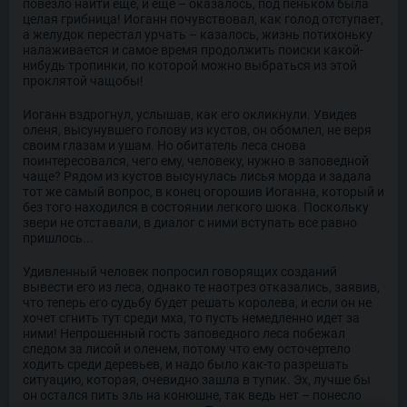
повезло найти еще, и еще – оказалось, под пеньком была
целая грибница! Иоганн почувствовал, как голод отступает,
а желудок перестал урчать – казалось, жизнь потихоньку
налаживается и самое время продолжить поиски какой-
нибудь тропинки, по которой можно выбраться из этой
проклятой чащобы!
Иоганн вздрогнул, услышав, как его окликнули. Увидев
оленя, высунувшего голову из кустов, он обомлел, не веря
своим глазам и ушам. Но обитатель леса снова
поинтересовался, чего ему, человеку, нужно в заповедной
чаще? Рядом из кустов высунулась лисья морда и задала
тот же самый вопрос, в конец огорошив Иоганна, который и
без того находился в состоянии легкого шока. Поскольку
звери не отставали, в диалог с ними вступать все равно
пришлось...
Удивленный человек попросил говорящих созданий
вывести его из леса, однако те наотрез отказались, заявив,
что теперь его судьбу будет решать королева, и если он не
хочет сгнить тут среди мха, то пусть немедленно идет за
ними! Непрошенный гость заповедного леса побежал
следом за лисой и оленем, потому что ему осточертело
ходить среди деревьев, и надо было как-то разрешать
ситуацию, которая, очевидно зашла в тупик. Эх, лучше бы
он остался пить эль на конюшне, так ведь нет – понесло