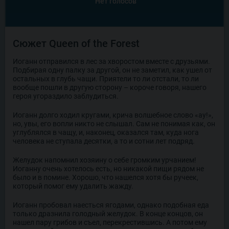
Нет голосов
Сюжет Queen of the Forest
Иоганн отправился в лес за хворостом вместе с друзьями.
Подбирая одну палку за другой, он не заметил, как ушел от
остальных в глубь чащи. Приятели то ли отстали, то ли
вообще пошли в другую сторону – короче говоря, нашего
героя угораздило заблудиться.
Иоганн долго ходил кругами, крича волшебное слово «ау!»,
но, увы, его вопли никто не слышал. Сам не понимая как, он
углублялся в чащу, и, наконец, оказался там, куда нога
человека не ступала десятки, а то и сотни лет подряд.
Желудок напомнил хозяину о себе громким урчанием!
Иоганну очень хотелось есть, но никакой пищи рядом не
было и в помине. Хорошо, что нашелся хотя бы ручеек,
который помог ему удалить жажду.
Иоганн пробовал наесться ягодами, однако подобная еда
только дразнила голодный желудок. В конце концов, он
нашел пару грибов и съел, перекрестившись. А потом ему