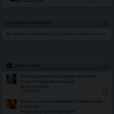
Gumball 7’s
Joyas De Los Muertos
Оставьте комментарий
Вы должны выполнить
Вход
, чтобы оставить отзыв.
Money Mariachi Infinity
Reels
Pet’s Payday
Новые темы
Royal Potato 2
Что вы думаете о Стримере Арчи Знал
Раздел
Обсуждение стримеров
Автор
Арчи Знал
Snake’s Gold Dream Drop
2 года назад
Знал ты о таком стримере Poslednyi Ludik ?
А он есть )
Squish
Раздел
Обсуждение стримеров