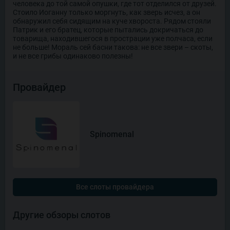
человека до той самой опушки, где тот отделился от друзей.
Стоило Иоганну только моргнуть, как зверь исчез, а он
обнаружил себя сидящим на куче хвороста. Рядом стояли
Патрик и его братец, которые пытались докричаться до
товарища, находившегося в прострации уже полчаса, если
не больше! Мораль сей басни такова: не все звери – скоты,
и не все грибы одинаково полезны!
Провайдер
Spinomenal
Все слоты провайдера
Другие обзоры слотов