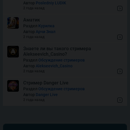
Автор
Posledniy LUDIK
2 года назад
Super Boost
Аматик
Раздел
Курилка
Автор
Арчи Знал
Thor of Asgard
2 года назад
Знаете ли вы такого стримера
Alekseevich_Casino?
Wishes
Раздел
Обсуждение стримеров
Автор
Alekseevich_Casino
2 года назад
Стример Danger Live
Раздел
Обсуждение стримеров
Автор
Danger Live
2 года назад