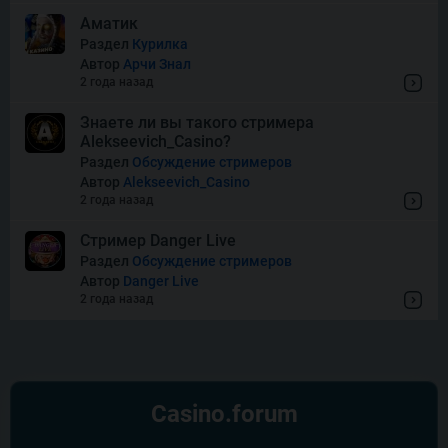
Super Boost
Аматик
Раздел
Курилка
Автор
Арчи Знал
Thor of Asgard
2 года назад
Знаете ли вы такого стримера
Alekseevich_Casino?
Wishes
Раздел
Обсуждение стримеров
Автор
Alekseevich_Casino
2 года назад
Стример Danger Live
Раздел
Обсуждение стримеров
Автор
Danger Live
2 года назад
Casino.
forum