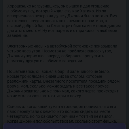
Хорошенько нагрузившись, он вышел и дал угощение
любимому псу, который ждал его, как Хатико. Из-за
испорченного вечера на душе у Джонни было погано. Ему
захотелось почувствовать хоть немного позитива, а
старый добрый бар на Смит-стрит был самым подходящим
для этого местом! Ну вот парень и отправился в любимое
заведение.
Электронные часы на автобусной остановке показывали
четыре часа утра. Несмотря на приближающееся утро,
Джонни упорно шел вперед, собираясь пропустить
рюмочку-другую в любимом заведении.
Пошатываясь, он вошел в бар. В зале никого не было,
кроме троих людей, сидевших за столом, которые
разложили карты. Внезапного посетителя посадили рядом,
ворча, мол, сколько можно ждать и все такое прочее.
Джонни решительно не понимал, какого черта происходит,
но не стал отказывать от игры в покер.
Сквозь алкогольный туман в голове, он понимал, что его
явно перепутали с кем-то, кто должен сидеть на месте
четвертого, но по каким-то причинам тот тип не явился.
Когда Джонни полюбопытствовал, сколько стоит фишка,
лысый, сидящий напротив, мельком глянув на него,