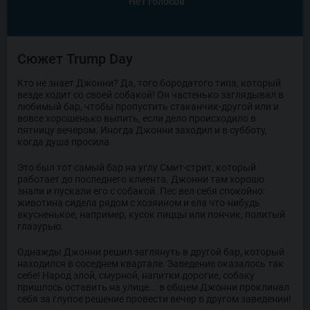
Нет голосов
Сюжет Trump Day
Кто не знает Джонни? Да, того бородатого типа, который
везде ходит со своей собакой! Он частенько заглядывал в
любимый бар, чтобы пропустить стаканчик-другой или и
вовсе хорошенько выпить, если дело происходило в
пятницу вечером. Иногда Джонни заходил и в субботу,
когда душа просила.
Это был тот самый бар на углу Смит-стрит, который
работает до последнего клиента. Джонни там хорошо
знали и пускали его с собакой. Пес вел себя спокойно:
животина сидела рядом с хозяином и ела что-нибудь
вкусненькое, например, кусок пиццы или пончик, политый
глазурью.
Однажды Джонни решил заглянуть в другой бар, который
находился в соседнем квартале. Заведение оказалось так
себе! Народ злой, смурной, напитки дорогие, собаку
пришлось оставить на улице... в общем Джонни проклинал
себя за глупое решение провести вечер в другом заведении!