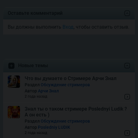
Joyas De Los Muertos
Оставьте комментарий
Вы должны выполнить
Вход
, чтобы оставить отзыв.
Money Mariachi Infinity
Reels
Pet’s Payday
Новые темы
Royal Potato 2
Что вы думаете о Стримере Арчи Знал
Раздел
Обсуждение стримеров
Автор
Арчи Знал
Snake’s Gold Dream Drop
2 года назад
Знал ты о таком стримере Poslednyi Ludik ?
А он есть )
Squish
Раздел
Обсуждение стримеров
Автор
Posledniy LUDIK
2 года назад