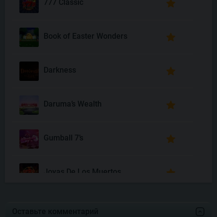
777 Classic
Book of Easter Wonders
Darkness
Daruma’s Wealth
Gumball 7’s
Joyas De Los Muertos
Money Mariachi Infinity
Reels
Оставьте комментарий