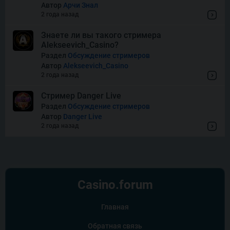
Автор
Арчи Знал
West Coast Cash Infinity
2 года назад
Reels
Знаете ли вы такого стримера
Alekseevich_Casino?
Wishes
Раздел
Обсуждение стримеров
Автор
Alekseevich_Casino
2 года назад
Стример Danger Live
Раздел
Обсуждение стримеров
Автор
Danger Live
2 года назад
Casino.
forum
Главная
Обратная связь