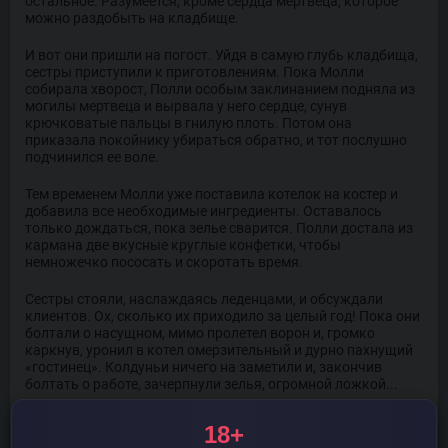
остальное. Разумеется, кроме сердца мертвеца, которое
можно раздобыть на кладбище.
И вот они пришли на погост. Уйдя в самую глубь кладбища,
сестры приступили к приготовлениям. Пока Молли
собирала хворост, Полли особым заклинанием подняла из
могилы мертвеца и вырвала у него сердце, сунув
крючковатые пальцы в гнилую плоть. Потом она
приказала покойнику убираться обратно, и тот послушно
подчинился ее воле.
Тем временем Молли уже поставила котелок на костер и
добавила все необходимые ингредиенты. Оставалось
только дождаться, пока зелье сварится. Полли достала из
кармана две вкусные круглые конфетки, чтобы
немножечко пососать и скоротать время.
Сестры стояли, наслаждаясь леденцами, и обсуждали
клиентов. Ох, сколько их приходило за целый год! Пока они
болтали о насущном, мимо пролетел ворон и, громко
каркнув, уронил в котел омерзительный и дурно пахнущий
«гостинец». Колдуньи ничего на заметили и, закончив
болтать о работе, зачерпнули зелья, огромной ложкой...
Сделав по глотку, Полли и Молли почувствовали себя очень
18+
странно: вместо прилива магических сил их тела стали