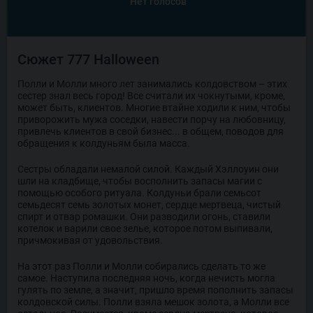
Нет голосов
Сюжет 777 Halloween
Полли и Молли много лет занимались колдовством – этих
сестер знал весь город! Все считали их чокнутыми, кроме,
может быть, клиентов. Многие втайне ходили к ним, чтобы
приворожить мужа соседки, навести порчу на любовницу,
привлечь клиентов в свой бизнес... в общем, поводов для
обращения к колдуньям была масса.
Сестры обладали немалой силой. Каждый Хэллоуин они
шли на кладбище, чтобы восполнить запасы магии с
помощью особого ритуала. Колдуньи брали семьсот
семьдесят семь золотых монет, сердце мертвеца, чистый
спирт и отвар ромашки. Они разводили огонь, ставили
котелок и варили свое зелье, которое потом выпивали,
причмокивая от удовольствия.
На этот раз Полли и Молли собирались сделать то же
самое. Наступила последняя ночь, когда нечисть могла
гулять по земле, а значит, пришло время пополнить запасы
колдовской силы. Полли взяла мешок золота, а Молли все