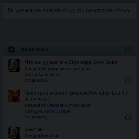
Вы должны выполнить
Вход
, чтобы оставить отзыв.
Pet’s Payday
Royal Potato 2
Новые темы
Snake’s Gold Dream Drop
Что вы думаете о Стримере Арчи Знал
Раздел
Обсуждение стримеров
Автор
Арчи Знал
Squish
2 года назад
Знал ты о таком стримере Poslednyi Ludik ?
А он есть )
Super Boost
Раздел
Обсуждение стримеров
Автор
Posledniy LUDIK
2 года назад
Thor of Asgard
Аматик
Раздел
Курилка