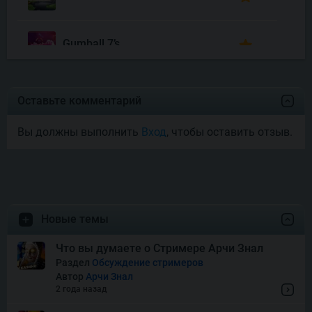
Gumball 7’s
Joyas De Los Muertos
Оставьте комментарий
Вы должны выполнить
Вход
, чтобы оставить отзыв.
Money Mariachi Infinity
Reels
Pet’s Payday
Новые темы
Royal Potato 2
Что вы думаете о Стримере Арчи Знал
Раздел
Обсуждение стримеров
Автор
Арчи Знал
Snake’s Gold Dream Drop
2 года назад