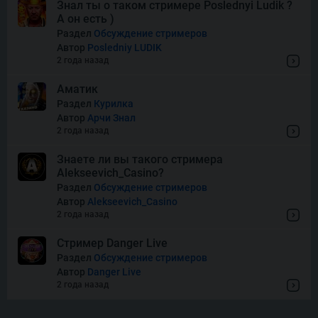
Знал ты о таком стримере Poslednyi Ludik ?
А он есть )
Squish
Раздел
Обсуждение стримеров
Автор
Posledniy LUDIK
2 года назад
Super Boost
Аматик
Раздел
Курилка
Автор
Арчи Знал
Thor of Asgard
2 года назад
Знаете ли вы такого стримера
Alekseevich_Casino?
Wishes
Раздел
Обсуждение стримеров
Автор
Alekseevich_Casino
2 года назад
Стример Danger Live
Раздел
Обсуждение стримеров
Автор
Danger Live
2 года назад