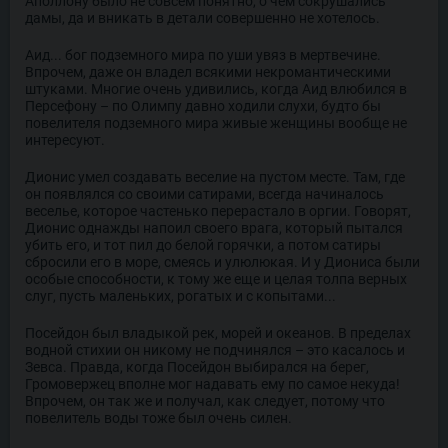
Аполлону было не совсем понятно, о чем сокрушались
дамы, да и вникать в детали совершенно не хотелось.
Аид... бог подземного мира по уши увяз в мертвечине.
Впрочем, даже он владел всякими некромантическими
штуками. Многие очень удивились, когда Аид влюбился в
Персефону – по Олимпу давно ходили слухи, будто бы
повелителя подземного мира живые женщины вообще не
интересуют.
Дионис умел создавать веселие на пустом месте. Там, где
он появлялся со своими сатирами, всегда начиналось
веселье, которое частенько перерастало в оргии. Говорят,
Дионис однажды напоил своего врага, который пытался
убить его, и тот пил до белой горячки, а потом сатиры
сбросили его в море, смеясь и улюлюкая. И у Диониса были
особые способности, к тому же еще и целая толпа верных
слуг, пусть маленьких, рогатых и с копытами...
Посейдон был владыкой рек, морей и океанов. В пределах
водной стихии он никому не подчинялся – это касалось и
Зевса. Правда, когда Посейдон выбирался на берег,
Громовержец вполне мог надавать ему по самое некуда!
Впрочем, он так же и получал, как следует, потому что
повелитель воды тоже был очень силен.