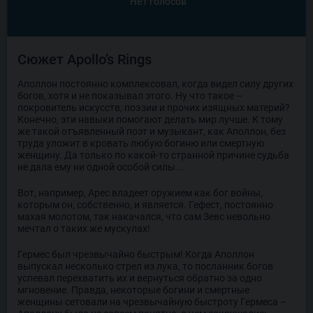
Нет голосов
Сюжет Apollo’s Rings
Аполлон постоянно комплексовал, когда видел силу других
богов, хотя и не показывал этого. Ну что такое –
покровитель искусств, поэзии и прочих изящных материй?
Конечно, эти навыки помогают делать мир лучше. К тому
же такой отъявленный поэт и музыкант, как Аполлон, без
труда уложит в кровать любую богиню или смертную
женщину. Да только по какой-то странной причине судьба
не дала ему ни одной особой силы...
Вот, например, Арес владеет оружием как бог войны,
которым он, собственно, и является. Гефест, постоянно
махая молотом, так накачался, что сам Зевс невольно
мечтал о таких же мускулах!
Гермес был чрезвычайно быстрым! Когда Аполлон
выпускал несколько стрел из лука, то посланник богов
успевал перехватить их и вернуться обратно за одно
мгновение. Правда, некоторые богини и смертные
женщины сетовали на чрезвычайную быстроту Гермеса –