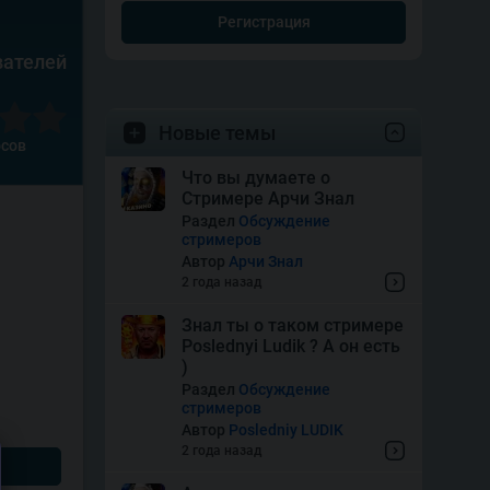
Регистрация
вателей
Новые темы
осов
Что вы думаете о
Стримере Арчи Знал
Раздел
Обсуждение
стримеров
Автор
Арчи Знал
2 года назад
Знал ты о таком стримере
Poslednyi Ludik ? А он есть
)
Раздел
Обсуждение
стримеров
Автор
Posledniy LUDIK
2 года назад