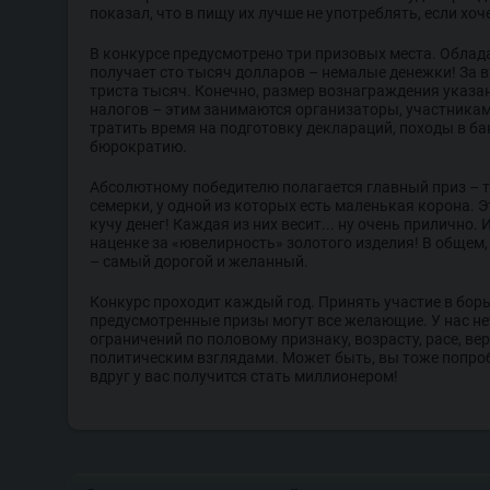
показал, что в пищу их лучше не употреблять, если хо
В конкурсе предусмотрено три призовых места. Облад
получает сто тысяч долларов – немалые денежки! За в
триста тысяч. Конечно, размер вознаграждения указа
налогов – этим занимаются организаторы, участникам
тратить время на подготовку деклараций, походы в ба
бюрократию.
Абсолютному победителю полагается главный приз – 
семерки, у одной из которых есть маленькая корона. 
кучу денег! Каждая из них весит... ну очень прилично. 
наценке за «ювелирность» золотого изделия! В общем,
– самый дорогой и желанный.
Конкурс проходит каждый год. Принять участие в борь
предусмотренные призы могут все желающие. У нас не
ограничений по половому признаку, возрасту, расе, в
политическим взглядами. Может быть, вы тоже попроб
вдруг у вас получится стать миллионером!