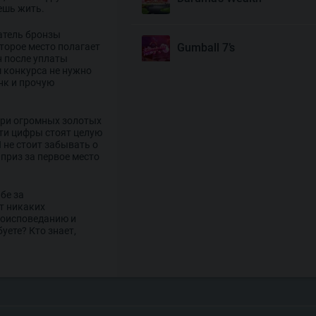
чешь жить.
атель бронзы
торое место полагает
Gumball 7’s
н после уплаты
 конкурса не нужно
нк и прочую
Joyas De Los Muertos
три огромных золотых
Эти цифры стоят целую
Money Mariachi Infinity
И не стоит забывать о
Reels
 приз за первое место
бе за
Pet’s Payday
т никаких
ероисповеданию и
уете? Кто знает,
Royal Potato 2
Snake’s Gold Dream Drop