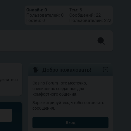
Онлайн:
0
Тем:
5
Пользователей:
0
Сообщений:
22
Гостей:
0
Пользователей:
222
Добро пожаловать!
делиться
Casino Forum - это местечко,
специально созданное для
комфортного общения.
Зарегистрируйтесь, чтобы оставлять
сообщения.
Вход