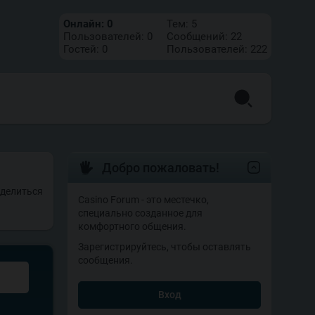
Онлайн:
0
Тем:
5
Пользователей:
0
Сообщений:
22
Гостей:
0
Пользователей:
222
Добро пожаловать!
делиться
Casino Forum - это местечко,
специально созданное для
комфортного общения.
Зарегистрируйтесь, чтобы оставлять
сообщения.
Вход