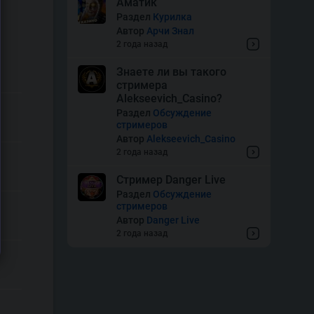
Аматик
Раздел
Курилка
Автор
Арчи Знал
2 года назад
Знаете ли вы такого
стримера
Alekseevich_Casino?
Раздел
Обсуждение
стримеров
Автор
Alekseevich_Casino
2 года назад
Стример Danger Live
Раздел
Обсуждение
стримеров
Автор
Danger Live
2 года назад