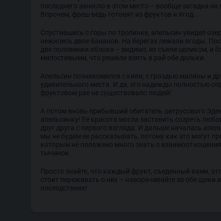
последнего занесло в этом место – вообще загадка на
Впрочем, фреш ведь готовят из фруктов и ягод...
Спустившись с горы по тропинке, апельсин увидел озер
нежились двое бананов. На берегах лежали ягоды. По
две половинки яблока – видимо, их съели целиком, и 
милостивыми, что решили взять в рай обе дольки.
Апельсин познакомился с киви, с гроздью малины и д
удивительного места. И да, его надежды полностью оп
фруктовом рае не существовало людей!
А потом вновь прибывший обитатель цитрусового Эде
апельсинку! Ее красота могла заставить созреть любо
друг друга с первого взгляда. И дальше началась апел
мы не будем ее рассказывать, потому как это могут п
которым не положено много знать о взаимоотношения
тычинок.
Просто знайте, что каждый фрукт, съеденный вами, отп
стоит переживать о них – наворачивайте за обе щеки и
последствиях!