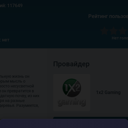
ий: 117649
Рейтинг пользо
Нет гол
: нет
Провайдер
ельную жизнь он
торым мысль о
росто несусветной
и он превратится в
1x2 Gaming
одатную почву, из них
ря на разные
деревья. Разумеется,
 Но вот время пришло:
Все слоты провайдера
 а оттуда доставили в