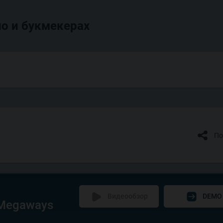
о и букмекерах
По
Видеообзор
DEMO
 Megaways