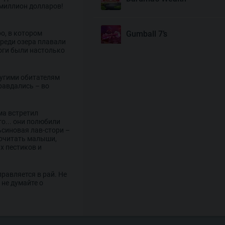
 миллион долларов!
о, в котором
Gumball 7’s
среди озера плавали
боги были настолько
Joyas De Los Muertos
ругими обитателям
равдались – во
Money Mariachi Infinity
Reels
ма встретил
го... они полюбили
ьсиновая лав-стори –
рочитать малыши,
Pet’s Payday
х пестиков и
равляется в рай. Не
Royal Potato 2
 не думайте о
Snake’s Gold Dream Drop