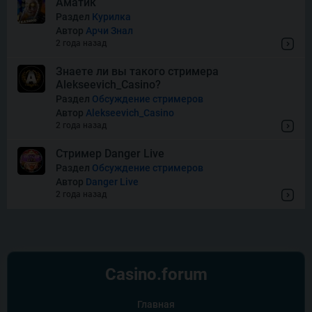
Аматик
Раздел
Курилка
Автор
Арчи Знал
Thor of Asgard
2 года назад
Знаете ли вы такого стримера
Alekseevich_Casino?
Wishes
Раздел
Обсуждение стримеров
Автор
Alekseevich_Casino
2 года назад
Стример Danger Live
Раздел
Обсуждение стримеров
Автор
Danger Live
2 года назад
Casino.
forum
Главная