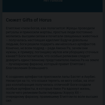
Нет голосов
Сюжет Gifts of Horus
Египтяне чтили богов, как полагается! Жрецы проводили
ритуалы и приносили жертвы, простые люди постоянно
молились высшим силам и почитали священных животных
– получалась настоящая идиллия! Будучи довольны
людьми, боги решили подарить им несколько артефактов.
Конечно, не всем подряд – ради Амона Ра, зачем они
нужны, к примеру, погонщику мулов или уборщику сточных
канав?! Боги посчитали, что особые реликвии следует
доверить единственному представителю Амона Ра на земле
– лучезарному фараону, который правит Египтом с
благоволения Всевышнего.
К созданию артефактов приложили лапы Бастет и Анубис.
Несмотря на то, что кошки терпеть не могу собак, на этот
раз коллаборация получилась отличной! Боги создали
особые артефакты, в которые Амон Ра вдохнул жизнь,
после чего реликвии были переданы Хорусу XII –
очередному фараону, правившему Египтом по воле высших
сил.