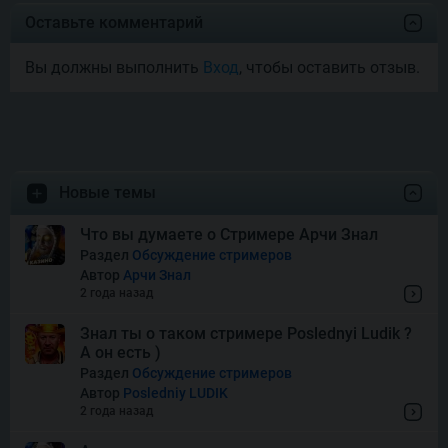
Joyas De Los Muertos
Оставьте комментарий
Вы должны выполнить
Вход
, чтобы оставить отзыв.
Money Mariachi Infinity
Reels
Pet’s Payday
Новые темы
Royal Potato 2
Что вы думаете о Стримере Арчи Знал
Раздел
Обсуждение стримеров
Автор
Арчи Знал
Snake’s Gold Dream Drop
2 года назад
Знал ты о таком стримере Poslednyi Ludik ?
А он есть )
Squish
Раздел
Обсуждение стримеров
Автор
Posledniy LUDIK
2 года назад
Super Boost