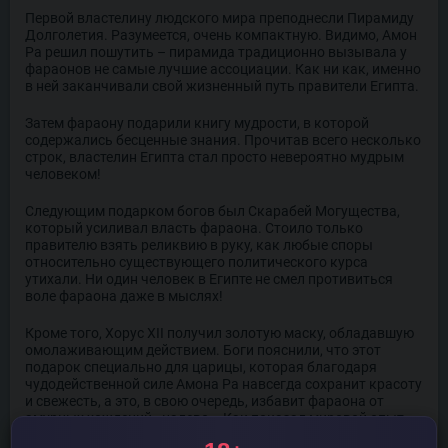
Первой властелину людского мира преподнесли Пирамиду
Долголетия. Разумеется, очень компактную. Видимо, Амон
Ра решил пошутить – пирамида традиционно вызывала у
фараонов не самые лучшие ассоциации. Как ни как, именно
в ней заканчивали свой жизненный путь правители Египта.
Затем фараону подарили книгу мудрости, в которой
содержались бесценные знания. Прочитав всего несколько
строк, властелин Египта стал просто невероятно мудрым
человеком!
Следующим подарком богов был Скарабей Могущества,
который усиливал власть фараона. Стоило только
правителю взять реликвию в руку, как любые споры
относительно существующего политического курса
утихали. Ни один человек в Египте не смел противиться
воле фараона даже в мыслях!
Кроме того, Хорус XII получил золотую маску, обладавшую
омолаживающим действием. Боги пояснили, что этот
подарок специально для царицы, которая благодаря
чудодейственной силе Амона Ра навсегда сохранит красоту
и свежесть, а это, в свою очередь, избавит фараона от
амурных хождений «налево». Как показал мировой опыт,
интрижки могут сильно повредить государству, особенно,