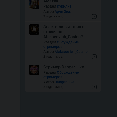
Аматик
Раздел
Курилка
Автор
Арчи Знал
2 года назад
Знаете ли вы такого
стримера
Alekseevich_Casino?
Раздел
Обсуждение
стримеров
Автор
Alekseevich_Casino
2 года назад
Стример Danger Live
Раздел
Обсуждение
стримеров
Автор
Danger Live
2 года назад