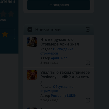
вателей
Регистрация
осов
Новые темы
Что вы думаете о
Стримере Арчи Знал
Раздел
Обсуждение
стримеров
Автор
Арчи Знал
2 года назад
Знал ты о таком стримере
Poslednyi Ludik ? А он есть
)
Раздел
Обсуждение
стримеров
Автор
Posledniy LUDIK
2 года назад