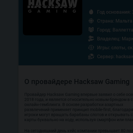
Год основания:
Страна: Мальта
Город: Валлетт
Владелец: Мар
Игры: слоты, с
Сервер: hacksa
О провайдере Hacksaw Gaming
Провайдер Hacksaw Gaming впервые заявил о себе ос
2018 года, и является относительно новым брендом в 
онлайн-гемблинга. В основе разработки азартных
развлечений применяет принцип mobile-first, благодар
игроки могут вращать барабаны слотов и открывать с
карты буквально на ходу, используя смартфон или пла
На сегодняшний день кейс компании превышает 80 поз