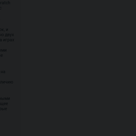
ratch
с
.
к, и
но двух
а играх
ыми
ые
 на
т
аличию
тными
бщее
орые