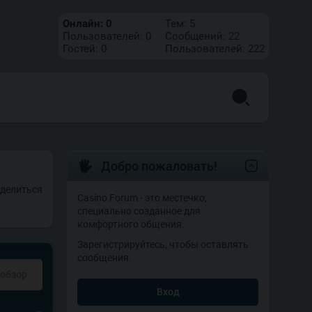
Онлайн:
0
Тем:
5
Пользователей:
0
Сообщений:
22
Гостей:
0
Пользователей:
222
Добро пожаловать!
делиться
Casino Forum - это местечко,
специально созданное для
комфортного общения.
Зарегистрируйтесь, чтобы оставлять
сообщения.
обзор
Вход