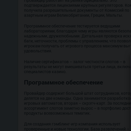
Провайдер работает на рынке официально. Это
подтверждается лицензиями крупных регуляторов. К
получила разрешительные документы от Комиссий по
азартным играм Великобритании, Греции, Мальты.
Программное обеспечение тестируется ведущими
лабораториями, благодаря чему игры являются безоп
надежными, дружелюбными. Детальная проверка иск
баги, неточности, проблемы с управлением, что позвол
игрокам получать от игрового процесса максимум вы
удовольствия.
Наличие сертификатов – залог честности слотов – в
результаты не могут вмешиваться третьи лица, включ
специалистов казино.
Программное обеспечение
Провайдер содержит большой штат сотрудников, кот
делятся на две команды. Одна занимается разработко
игровых автоматов, вторая – скрэтч-карт. За последн
ассортимент слотов заметно вырос – в портфолио дос
продукты всевозможных тематик.
Для создания гэмблинг-игр компания использует
проверенные и новые технологии. База развлечений –