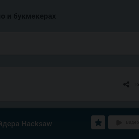
о и букмекерах
По
йдера Hacksaw
Видео