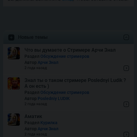
Money Mariachi Infinity
Reels
Pet’s Payday
Новые темы
Royal Potato 2
Что вы думаете о Стримере Арчи Знал
Раздел
Обсуждение стримеров
Автор
Арчи Знал
Snake’s Gold Dream Drop
2 года назад
Знал ты о таком стримере Poslednyi Ludik ?
А он есть )
Squish
Раздел
Обсуждение стримеров
Автор
Posledniy LUDIK
2 года назад
Super Boost
Аматик
Раздел
Курилка
Автор
Арчи Знал
Thor of Asgard
2 года назад