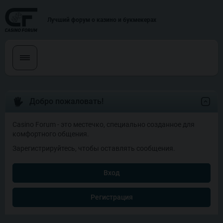
Лучший форум о казино и букмекерах
Добро пожаловать!
Casino Forum - это местечко, специально созданное для
комфортного общения.
Зарегистрируйтесь, чтобы оставлять сообщения.
Вход
Регистрация