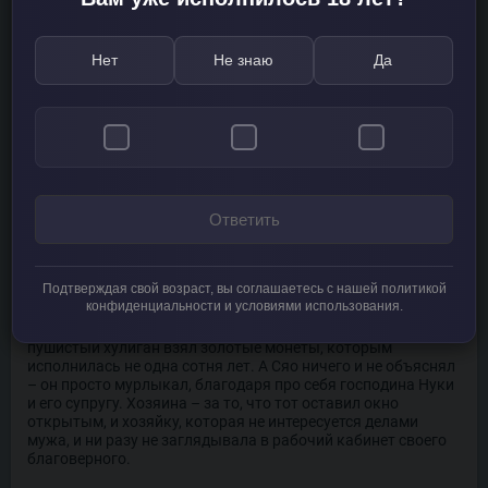
Сяо перебрался через забор, едва не упав из-за
окормленного пуза, и снова оказался в безопасности.
Нет
Не знаю
Да
Конечно, попадаться на глаза госпоже Нуки было
категорически нельзя! Стоило немного подождать, а потом
задобрить ее и вернуть все на круги своя. Кот посмотрел на
окно рабочего кабинета, в котором муж хозяйки вел дела, и
кое-что придумал...
Когда госпожа Нуки, заходила домой после прогулки в саду,
Сяо подбежал к ней, сжимая в пасти огромную древнюю
монету. Хозяйка хотела врезать коту как следует, и
Ответить
прогнать, куда подальше, но, увидев золото, остановилась.
Пока она разглядывала реликвию, Сяо принес еще пару
монет и потом ласково потерся о ноги госпожи Нуки.
Подтверждая свой возраст, вы соглашаетесь с нашей политикой
конфиденциальности и условиями использования.
Удивленная хозяйка пустила кота в дом, решив простить за
такие подношения. Она никак не могла понять, где
пушистый хулиган взял золотые монеты, которым
исполнилась не одна сотня лет. А Сяо ничего и не объяснял
– он просто мурлыкал, благодаря про себя господина Нуки
и его супругу. Хозяина – за то, что тот оставил окно
открытым, и хозяйку, которая не интересуется делами
мужа, и ни разу не заглядывала в рабочий кабинет своего
благоверного.