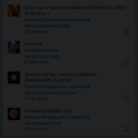
Знал ты о таком стримере Poslednyi Ludik ?
А он есть )
Squish
Раздел
Обсуждение стримеров
Автор
Posledniy LUDIK
2 года назад
Super Boost
Аматик
Раздел
Курилка
Автор
Арчи Знал
Thor of Asgard
2 года назад
Знаете ли вы такого стримера
Alekseevich_Casino?
Wishes
Раздел
Обсуждение стримеров
Автор
Alekseevich_Casino
2 года назад
Стример Danger Live
Раздел
Обсуждение стримеров
Автор
Danger Live
2 года назад