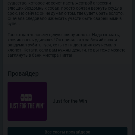
существо, которое не хочет пасть жертвой агрессии
злющих бездомных собак, просто обязан вернуть ссуду в
срок. Но сейчас он не думал о том, где будет брать золото.
Сначала следовало избежать участи быть сваренными в
супе...
Ганс отдал человеку целую шляпу золота. Надо сказать,
хозяин очень удивился! Он принял это за божий знак и
раздумал рубить гуся, хоть тот и доставил ему немало
хлопот. Кстати, если вам нужны деньги, то вы тоже можете
заглянуть в банк мистера Пигга!
Провайдер
Just for the Win
Все слоты провайдера