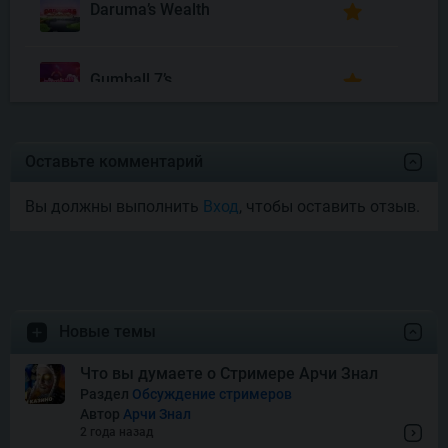
Daruma’s Wealth
Gumball 7’s
Joyas De Los Muertos
Оставьте комментарий
Вы должны выполнить
Вход
, чтобы оставить отзыв.
Money Mariachi Infinity
Reels
Pet’s Payday
Новые темы
Royal Potato 2
Что вы думаете о Стримере Арчи Знал
Раздел
Обсуждение стримеров
Автор
Арчи Знал
Snake’s Gold Dream Drop
2 года назад