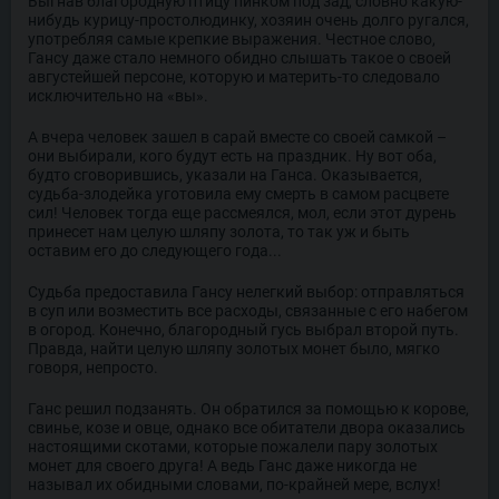
Выгнав благородную птицу пинком под зад, словно какую-
нибудь курицу-простолюдинку, хозяин очень долго ругался,
употребляя самые крепкие выражения. Честное слово,
Гансу даже стало немного обидно слышать такое о своей
августейшей персоне, которую и материть-то следовало
исключительно на «вы».
А вчера человек зашел в сарай вместе со своей самкой –
они выбирали, кого будут есть на праздник. Ну вот оба,
будто сговорившись, указали на Ганса. Оказывается,
судьба-злодейка уготовила ему смерть в самом расцвете
сил! Человек тогда еще рассмеялся, мол, если этот дурень
принесет нам целую шляпу золота, то так уж и быть
оставим его до следующего года...
Судьба предоставила Гансу нелегкий выбор: отправляться
в суп или возместить все расходы, связанные с его набегом
в огород. Конечно, благородный гусь выбрал второй путь.
Правда, найти целую шляпу золотых монет было, мягко
говоря, непросто.
Ганс решил подзанять. Он обратился за помощью к корове,
свинье, козе и овце, однако все обитатели двора оказались
настоящими скотами, которые пожалели пару золотых
монет для своего друга! А ведь Ганс даже никогда не
называл их обидными словами, по-крайней мере, вслух!