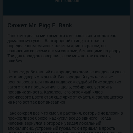
Нет голосов
Сюжет Mr. Pigg E. Bank
Ганс смотрел на мир немного с высока, как и положено
домашнему гусю – благородной птице, которая в
определенном смысле является аристократом, по
сравнению со всеми этими скотами, бегающими по двору.
Три дня назад он совершил, если можно так сказать,
ошибку...
Человек, работавший в огороде, закончил свои дела и ушел,
оставив дверь открытой. Благородный гусь не мог не
воспользоваться таким подарком судьбы! Ганс радостно
загоготал и прошмыгнул в щель, собираясь устроить
праздник живота. Казалось, его огромный клюв
оранжевого цвета стал еще ярче от счастья, свалившегося
на него вот так вот внезапно!
Ганс сожрал все, что смог, а растения, которые не влезли в
прожорливое брюхо, надкусил все до единого. Когда
человек вернулся в огород и увидел локальный
апокалипсис, устроенный гусем, то он пришел в ярость!