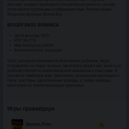
автомат выдает призовые относительно нечасто, но они
отличаются крупными коэффициентами. Реализована
бонусная функция Bonus Buy.
BIGGER BASS BONANZA
Дата выхода: 2021
RTP: 96,71%
Max выигрыш: x4000
Волатильность: высокая
Слот, который понравится любителям рыбалки. Игра
отправляет на берег океана, где игроку предстоит заняться
рыбной ловлей со всевозможной наживкой и снастями. В
процессе гемблера ждут фриспины, выигрыши каскадного
типа, скаттеры, рискованные раунды, а также вайлды,
многократно увеличивающие призовые.
Игры провайдера
Demon Pots