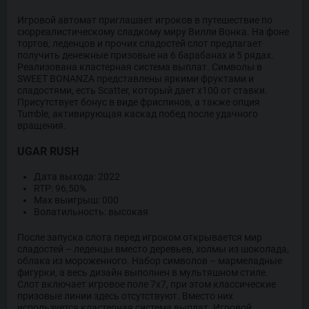
Игровой автомат приглашает игроков в путешествие по
сюрреалистическому сладкому миру Вилли Вонка. На фоне
тортов, леденцов и прочих сладостей слот предлагает
получить денежные призовые на 6 барабанах и 5 рядах.
Реализована кластерная система выплат. Символы в
SWEET BONANZA представлены яркими фруктами и
сладостями, есть Scatter, который дает x100 от ставки.
Присутствует бонус в виде фриспинов, а также опция
Tumble, активирующая каскад побед после удачного
вращения.
UGAR RUSH
Дата выхода: 2022
RTP: 96,50%
Max выигрыш: 000
Волатильность: высокая
После запуска слота перед игроком открывается мир
сладостей – леденцы вместо деревьев, холмы из шоколада,
облака из мороженного. Набор символов – мармеладные
фигурки, а весь дизайн выполнен в мультяшном стиле.
Слот включает игровое поле 7x7, при этом классические
призовые линии здесь отсутствуют. Вместо них
используется кластерная система выплат. Игровой