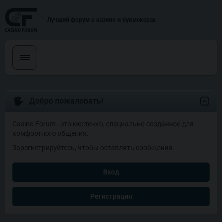
Лучший форум о казино и букмекерах
Добро пожаловать!
Casino Forum - это местечко, специально созданное для
комфортного общения.
Зарегистрируйтесь, чтобы оставлять сообщения.
Вход
Регистрация