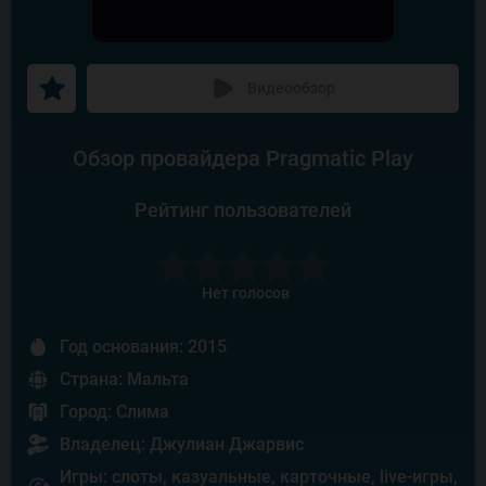
Видеообзор
Обзор провайдера Pragmatic Play
Рейтинг пользователей
Нет голосов
Год основания: 2015
Страна: Мальта
Город: Слима
Владелец: Джулиан Джарвис
Игры: слоты, казуальные, карточные, live-игры,