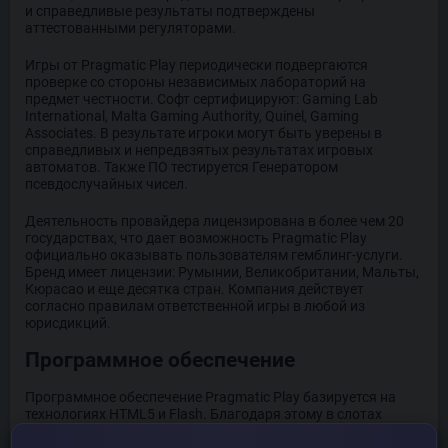
и справедливые результаты подтверждены
аттестованными регуляторами.
Игры от Pragmatic Play периодически подвергаются
проверке со стороны независимых лабораторий на
предмет честности. Софт сертифицируют: Gaming Lab
International, Malta Gaming Authority, Quinel, Gaming
Associates. В результате игроки могут быть уверены в
справедливых и непредвзятых результатах игровых
автоматов. Также ПО тестируется Генератором
псевдослучайных чисел.
Деятельность провайдера лицензирована в более чем 20
государствах, что дает возможность Pragmatic Play
официально оказывать пользователям гемблинг-услуги.
Бренд имеет лицензии: Румынии, Великобритании, Мальты,
Кюрасао и еще десятка стран. Компания действует
согласно правилам ответственной игры в любой из
юрисдикций.
Программное обеспечение
Программное обеспечение Pragmatic Play базируется на
технологиях HTML5 и Flash. Благодаря этому в слотах
игроков ожидает детализированная графика, большое
количество интересных героев и ярких символов. За счет