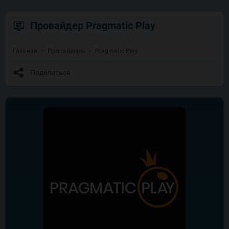
Провайдер Pragmatic Play
Главная
Провайдеры
Pragmatic Play
Поделиться