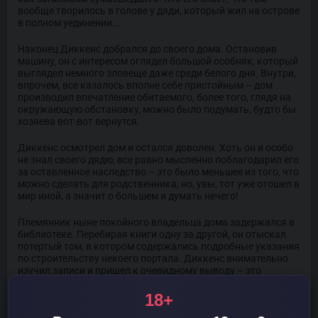
вообще творилось в голове у дяди, который жил на острове
в полном уединении...
Наконец Диккенс добрался до своего дома. Остановив
машину, он с интересом оглядел большой особняк, который
выглядел немного зловеще даже среди белого дня. Внутри,
впрочем, все казалось вполне себе пристойным – дом
производил впечатление обитаемого, более того, глядя на
окружающую обстановку, можно было подумать, будто бы
хозяева вот-вот вернутся.
Диккенс осмотрел дом и остался доволен. Хоть он и особо
не знал своего дядю, все равно мысленно поблагодарил его
за оставленное наследство – это было меньшее из того, что
можно сделать для родственника, но, увы, тот уже отошел в
мир иной, а значит о большем и думать нечего!
Племянник ныне покойного владельца дома задержался в
библиотеке. Перебирая книги одну за другой, он отыскал
потертый том, в котором содержались подробные указания
по строительству некоего портала. Диккенс внимательно
изучил записи и пришел к очевидному выводу – это
подробный план той самой технологии, которая записана в
его книге на смеси латыни и еще более древней
18+
тарабарщины.