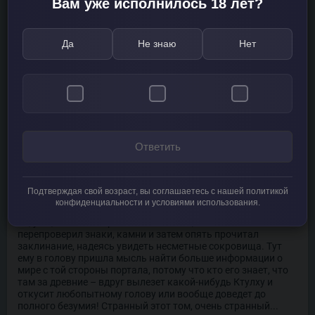
Вам уже исполнилось 18 лет?
В рабочем кабинете дяди новый владелец дома нашел
стилет, кольцо и медальон, упоминавшийся в записях. В
подвале он обнаружил сейф, в котором хранилось много
Да
Не знаю
Нет
драгоценных камней разных цветов. На самом деле их тоже
было необходимо использовать в ритуале открытия
портала, позволявшего войти в другой мир и прикоснуться
к богатствам древних. Конечно, Диккенс не имел ничего
против сокровищ, и неважно кому они принадлежат –
современникам или людям, жившим много лет назад.
Он начертил на стене знаки, надел на шею медальон и
Ответить
установил книгу на специальный постамент, в котором
была сделана маленькая площадка для камней.
Оставалось только выложить кристаллы, порезать палец,
капнуть крови и прочитать заклинание из дядиной книги...
Подтверждая свой возраст, вы соглашаетесь с нашей политикой
конфиденциальности и условиями использования.
Сказано – сделано! Диккенс пробормотал нужные слова,
но, увы, ничего не произошло. То есть, совсем. Он
перепроверил знаки, камни и затем опять прочитал
заклинание, надеясь увидеть несметные сокровища. Тут
ему в голову пришла мысль найти больше информации о
мире с той стороны портала, потому что кто его знает, что
там за древние – вдруг вылезет какой-нибудь Ктулху и
откусит любопытному голову или вообще доведет до
полного безумия! Странный этот том, очень странный...