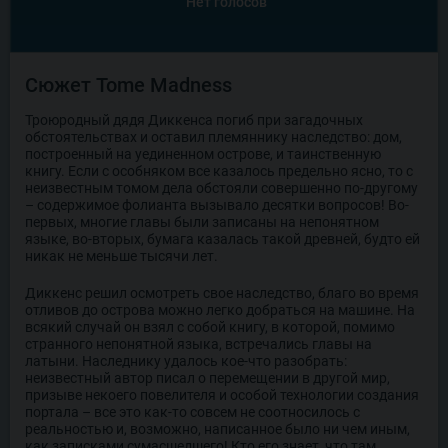
Нет голосов
Сюжет Tome Madness
Троюродный дядя Диккенса погиб при загадочных
обстоятельствах и оставил племяннику наследство: дом,
построенный на уединенном острове, и таинственную
книгу. Если с особняком все казалось предельно ясно, то с
неизвестным томом дела обстояли совершенно по-другому
– содержимое фолианта вызывало десятки вопросов! Во-
первых, многие главы были записаны на непонятном
языке, во-вторых, бумага казалась такой древней, будто ей
никак не меньше тысячи лет.
Диккенс решил осмотреть свое наследство, благо во время
отливов до острова можно легко добраться на машине. На
всякий случай он взял с собой книгу, в которой, помимо
странного непонятной языка, встречались главы на
латыни. Наследнику удалось кое-что разобрать:
неизвестный автор писал о перемещении в другой мир,
призыве некоего повелителя и особой технологии создания
портала – все это как-то совсем не соотносилось с
реальностью и, возможно, написанное было ни чем иным,
как записками сумасшедшего! Кто его знает, что там