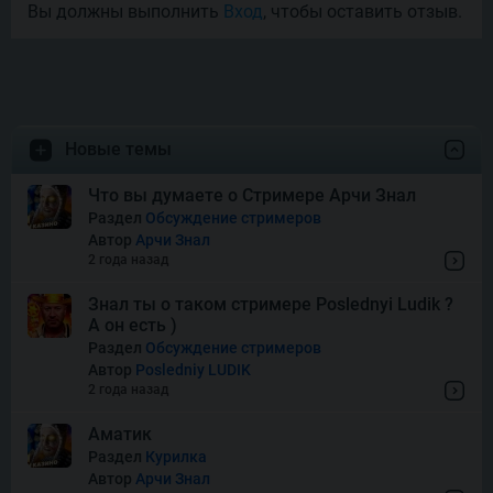
Вы должны выполнить
Вход
, чтобы оставить отзыв.
Money Mariachi Infinity
Reels
Pet’s Payday
Новые темы
Royal Potato 2
Что вы думаете о Стримере Арчи Знал
Раздел
Обсуждение стримеров
Автор
Арчи Знал
Snake’s Gold Dream Drop
2 года назад
Знал ты о таком стримере Poslednyi Ludik ?
А он есть )
Squish
Раздел
Обсуждение стримеров
Автор
Posledniy LUDIK
2 года назад
Super Boost
Аматик
Раздел
Курилка
Автор
Арчи Знал
Thor of Asgard