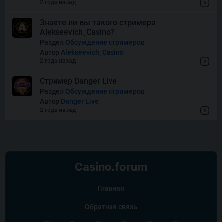
2 года назад
Знаете ли вы такого стримера
Alekseevich_Casino?
Wishes
Раздел
Обсуждение стримеров
Автор
Alekseevich_Casino
2 года назад
Стример Danger Live
Раздел
Обсуждение стримеров
Автор
Danger Live
2 года назад
Casino.
forum
Главная
Обратная связь