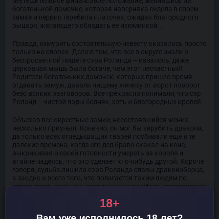
неутешительное финансовое положение, женившись на
богатенькой дамочке, которая наверняка сидела в своем
замке и нервно теребила платочек, ожидая благородного
рыцаря, желающего обладать ее изюминкой...
Правда, охмурить состоятельную невесту оказалось просто
только на словах. Дело в том, что все в округе знали о
беспросветной нищете сэра Роланда – казалось, даже
церковная мышь была богаче, чем этот несчастный!
Родители богатеньких дамочек, которых пришло время
отдавать замуж, давали нищему жениху от ворот поворот
безо всяких разговоров. Все прекрасно понимали, что сэр
Роланд – чистой воды бедняк, хоть и благородных кровей.
Объехав все окрестные замки, несостоявшийся жених
несколько приуныл. Конечно, он мог бы зарубить дракона,
да только всех огнедышащих тварей поубивали еще в те
далекие времена, когда его дед браво скакал на коне,
выкрикивая о своей готовности умереть за короля и
втайне надеясь, что это сделает кто-нибудь другой. Короче
говоря, судьба лишила сэра Роланда славы драконоборца,
а заодно и всего того, что полагается таким людям по
праву: денег, женщин, почета и какого-нибудь подарочка от
повелителя.
18+
Несчастный подумал о Золотом замке и сокрушенно
Вам уже исполнилось 18 лет?