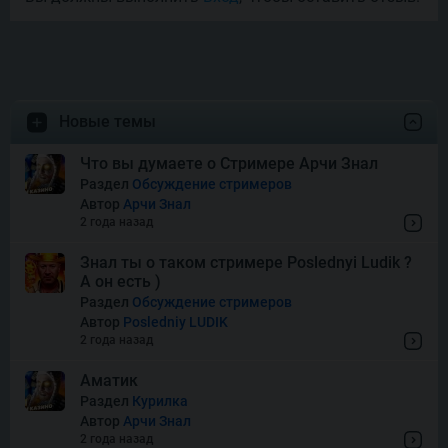
Money Mariachi Infinity
Reels
Pet’s Payday
Новые темы
Royal Potato 2
Что вы думаете о Стримере Арчи Знал
Раздел
Обсуждение стримеров
Автор
Арчи Знал
Snake’s Gold Dream Drop
2 года назад
Знал ты о таком стримере Poslednyi Ludik ?
А он есть )
Squish
Раздел
Обсуждение стримеров
Автор
Posledniy LUDIK
2 года назад
Super Boost
Аматик
Раздел
Курилка
Автор
Арчи Знал
Thor of Asgard
2 года назад