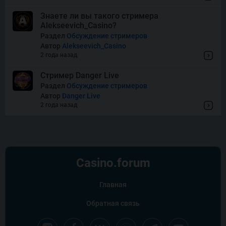
Знаете ли вы такого стримера
Alekseevich_Casino?
Wishes
Раздел
Обсуждение стримеров
Автор
Alekseevich_Casino
2 года назад
Стример Danger Live
Раздел
Обсуждение стримеров
Автор
Danger Live
2 года назад
Casino.
forum
Главная
Обратная связь