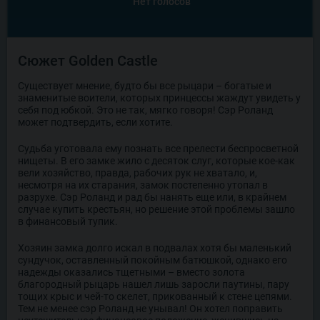
Нет голосов
Сюжет Golden Castle
Существует мнение, будто бы все рыцари – богатые и
знаменитые воители, которых принцессы жаждут увидеть у
себя под юбкой. Это не так, мягко говоря! Сэр Роланд
может подтвердить, если хотите.
Судьба уготовала ему познать все прелести беспросветной
нищеты. В его замке жило с десяток слуг, которые кое-как
вели хозяйство, правда, рабочих рук не хватало, и,
несмотря на их старания, замок постепенно утопал в
разрухе. Сэр Роланд и рад бы нанять еще или, в крайнем
случае купить крестьян, но решение этой проблемы зашло
в финансовый тупик.
Хозяин замка долго искал в подвалах хотя бы маленький
сундучок, оставленный покойным батюшкой, однако его
надежды оказались тщетными – вместо золота
благородный рыцарь нашел лишь заросли паутины, пару
тощих крыс и чей-то скелет, прикованный к стене цепями.
Тем не менее сэр Роланд не унывал! Он хотел поправить