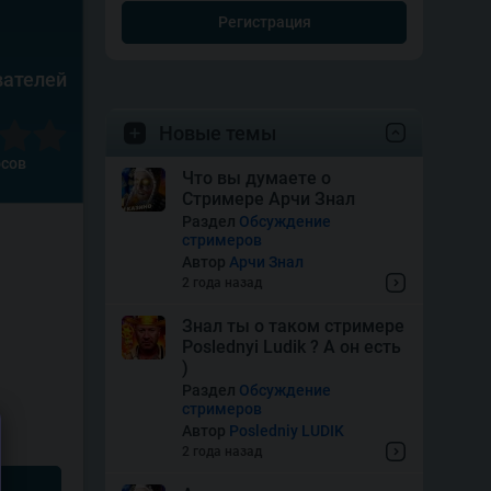
Регистрация
вателей
Новые темы
осов
Что вы думаете о
Стримере Арчи Знал
Раздел
Обсуждение
стримеров
Автор
Арчи Знал
2 года назад
Знал ты о таком стримере
Poslednyi Ludik ? А он есть
)
Раздел
Обсуждение
стримеров
Автор
Posledniy LUDIK
2 года назад