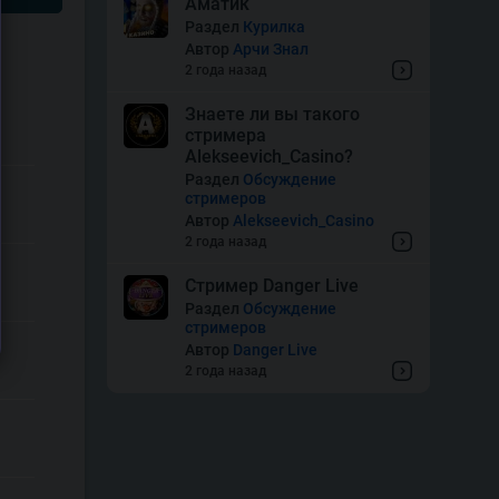
Аматик
Раздел
Курилка
Автор
Арчи Знал
2 года назад
Знаете ли вы такого
стримера
Alekseevich_Casino?
Раздел
Обсуждение
стримеров
Автор
Alekseevich_Casino
2 года назад
Стример Danger Live
Раздел
Обсуждение
стримеров
Автор
Danger Live
2 года назад