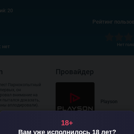
ий: 20
Рейтинг пользо
Нет гол
: нет
n
Провайдер
ь лес! Парнокопытный
первых, он
ировал внимание на
и пытался доказать,
Playson
ганы аплодировали).
ин, но зато какой!
18+
 размеров. Из-за
ся на крупных
Вам уже исполнилось 18 лет?
 отпор. Горный козел –
Все слоты провайдера