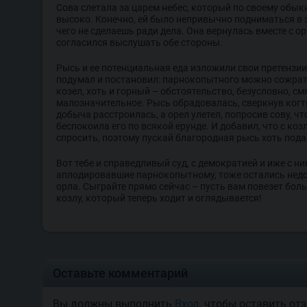
Сова слетала за царем небес, который по своему обык
высоко. Конечно, ей было непривычно подниматься в 
чего не сделаешь ради дела. Она вернулась вместе с о
согласился выслушать обе стороны.
Рысь и ее потенциальная еда изложили свои претензии
подумал и постановил: парнокопытного можно сожрать
козел, хоть и горный – обстоятельство, безусловно, с
малозначительное. Рысь обрадовалась, сверкнув когт
добыча расстроилась, а орел улетел, попросив сову, чт
беспокоила его по всякой ерунде. И добавил, что с козл
спросить, поэтому пускай благородная рысь хоть подав
Вот тебе и справедливый суд, с демократией и иже с ним
аплодировавшие парнокопытному, тоже остались нед
орла. Сыграйте прямо сейчас – пусть вам повезет бол
козлу, который теперь ходит и оглядывается!
Оставьте комментарий
Вы должны выполнить
Вход
, чтобы оставить от