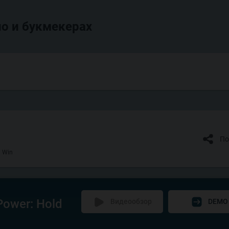
о и букмекерах
По
d Win
Power: Hold
Видеообзор
DEMO