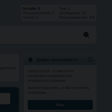
Онлайн:
0
Тем:
5
Пользователей:
0
Сообщений:
22
Гостей:
0
Пользователей:
222
Добро пожаловать!
делиться
Casino Forum - это местечко,
специально созданное для
комфортного общения.
Зарегистрируйтесь, чтобы оставлять
сообщения.
Вход