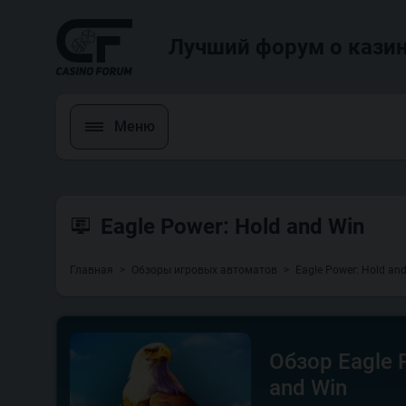
Лучший форум о казин
Меню
Eagle Power: Hold and Win
Главная
Обзоры игровых автоматов
Eagle Power: Hold an
Обзор Eagle 
and Win