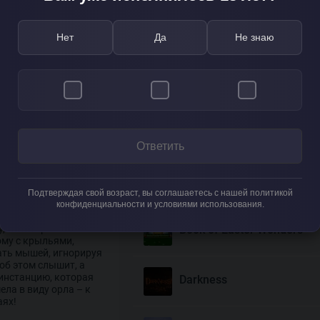
рачиваются назад, и
полне могла
хники...
Другие обзоры слотов
Нет
Да
Не знаю
кошка выследит его.
зубами в шею, начнет
777 Candies
я же, ну, чего с нее
ерю нападать на себя
рекратить беспредел,
лом. Разумеется,
777 Classic
лючительно про себя,
 отнюдь не в его
Ответить
777 Halloween
 сове. Ее разбудили,
мию. Мудрая птица
Подтверждая свой возраст, вы соглашаетесь с нашей политикой
, горный козел, в
конфиденциальности и условиями использования.
дел, то в один
, несмотря на
Book of Easter Wonders
ому с крыльями,
ать мышей, игнорируя
об этом слышит, а
инстанцию, которая
Darkness
ла в виду орла – к
аях!