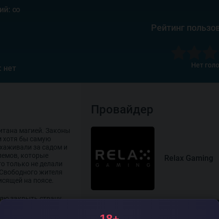
ий: ∞
Рейтинг пользо
Нет гол
: нет
Провайдер
итана магией. Законы
 хотя бы самую
ухаживали за садом и
лемов, которые
Relax Gaming
о только не делали
 Свободного жителя
исящей на поясе.
лю закрыть страну
волшебным барьером,
Все слоты провайдера
ичеству по душе!
18+