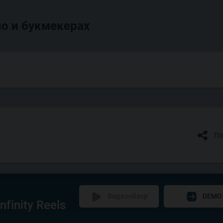
о и букмекерах
По
Видеообзор
DEMO
finity Reels