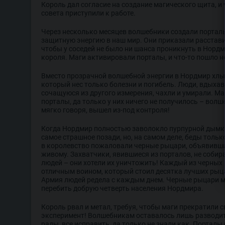
Король дал согласие на создание магического щита, и
совета приступили к работе.
Через несколько месяцев волшебники создали портал
защитную энергию в наш мир. Они приказали расставит
чтобы у соседей не было ни шанса проникнуть в Нордм
короля. Маги активировали порталы, и что-то пошло не
Вместо прозрачной волшебной энергии в Нордмир хлы
который нес только болезни и погибель. Люди, вдыха
сочащуюся из другого измерения, чахли и умирали. М
порталы, да только у них ничего не получилось – вол
мягко говоря, вышел из-под контроля!
Когда Нордмир полностью заволокло пурпурной дымкой
самое страшное позади, но, на самом деле, беды тольк
в королевство пожаловали черные рыцари, объявивши
живому. Захватчики, явившиеся из порталов, не соби
людей – они хотели их уничтожить! Каждый из черных
отличным воином, который стоил десятка лучших рыца
Армия людей редела с каждым днем. Черные рыцари м
перебить добрую четверть населения Нордмира.
Король рвал и метал, требуя, чтобы маги прекратили с
эксперимент! Волшебникам оставалось лишь разводит
рады, все исправить, да только не знали как. Порталы