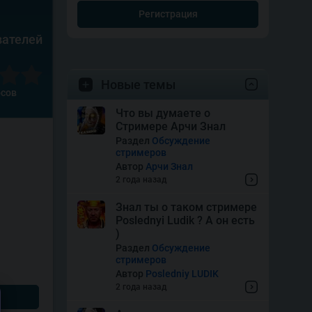
Регистрация
вателей
Новые темы
осов
Что вы думаете о
Стримере Арчи Знал
Раздел
Обсуждение
стримеров
Автор
Арчи Знал
2 года назад
Знал ты о таком стримере
Poslednyi Ludik ? А он есть
)
Раздел
Обсуждение
стримеров
Автор
Posledniy LUDIK
2 года назад