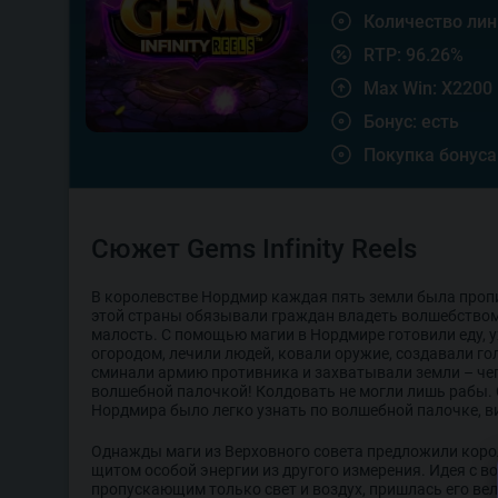
Количество лин
RTP: 96.26%
Max Win: X2200
Бонус: есть
Покупка бонуса
Сюжет Gems Infinity Reels
В королевстве Нордмир каждая пять земли была проп
этой страны обязывали граждан владеть волшебством
малость. С помощью магии в Нордмире готовили еду, 
огородом, лечили людей, ковали оружие, создавали го
сминали армию противника и захватывали земли – чег
волшебной палочкой! Колдовать не могли лишь рабы.
Нордмира было легко узнать по волшебной палочке, в
Однажды маги из Верховного совета предложили коро
щитом особой энергии из другого измерения. Идея с 
пропускающим только свет и воздух, пришлась его вел