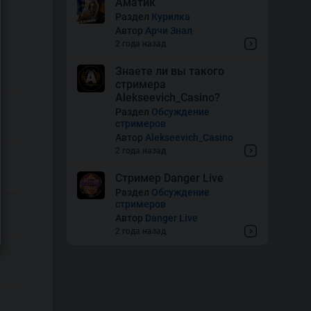
Аматик
Раздел
Курилка
Автор
Арчи Знал
2 года назад
Знаете ли вы такого
стримера
Alekseevich_Casino?
Раздел
Обсуждение
стримеров
Автор
Alekseevich_Casino
2 года назад
Стример Danger Live
Раздел
Обсуждение
стримеров
Автор
Danger Live
2 года назад