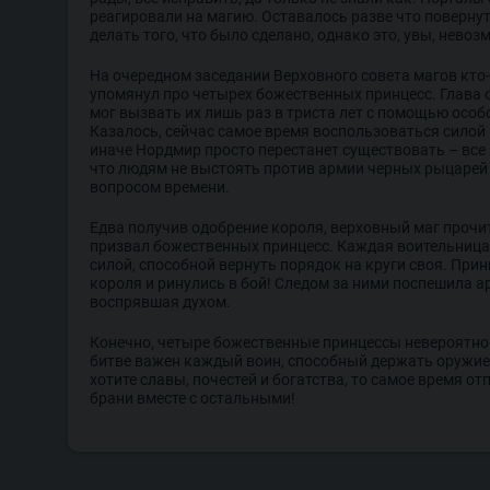
реагировали на магию. Оставалось разве что повернут
делать того, что было сделано, однако это, увы, невоз
На очередном заседании Верховного совета магов кто
упомянул про четырех божественных принцесс. Глава
мог вызвать их лишь раз в триста лет с помощью особ
Казалось, сейчас самое время воспользоваться силой 
иначе Нордмир просто перестанет существовать – все
что людям не выстоять против армии черных рыцарей 
вопросом времени.
Едва получив одобрение короля, верховный маг прочи
призвал божественных принцесс. Каждая воительница
силой, способной вернуть порядок на круги своя. Пр
короля и ринулись в бой! Следом за ними поспешила а
воспрявшая духом.
Конечно, четыре божественные принцессы невероятно 
битве важен каждый воин, способный держать оружие 
хотите славы, почестей и богатства, то самое время от
брани вместе с остальными!