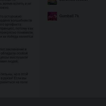
ь время вспять и не
можно.
Gumball 7’s
-то осторожно
 ордена волшебников
ого артефакта.
принцесс, потому как
Joyas De Los Muertos
 прекрасно понимали,
и их победа является
Money Mariachi Infinity
тал заклинание и
Reels
 обладала особой
инцессы выслушали
рмия людей,
Pet’s Payday
сильны, но в этой
в руках! Если вы
правиться на поле
Royal Potato 2
Snake’s Gold Dream Drop