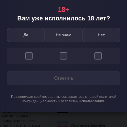
рпели отлагательств.
перерыв – подошло
18+
Другие обзоры слотов
ороля, начиная с того
й сельди, закусил
Вам уже исполнилось 18 лет?
777 Candies
здух! В этот день
Да
Не знаю
Нет
репутал. Собственно,
сь смертельно
777 Classic
мирающих, ругавшихся
ие – ему как раз
777 Halloween
а с собой на всякий
аясь свершить правый
 куда-то
Ответить
ущей расправы! Зато
ла и его величество
Book of Easter Wonders
Подтверждая свой возраст, вы соглашаетесь с нашей политикой
н приносил королю
конфиденциальности и условиями использования.
Darkness
 Вроде бы процесс шел
 предположил, что,
орые восточные
ользы, скорее всего,
етентным, столь же и
Daruma’s Wealth