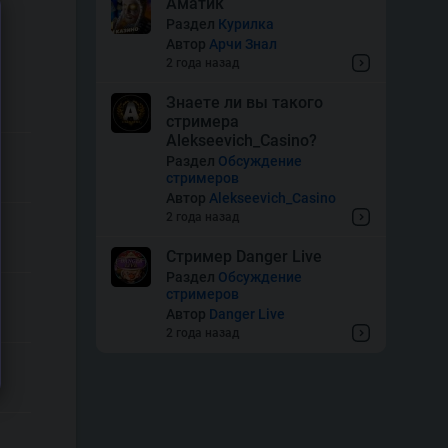
Аматик
Раздел
Курилка
Автор
Арчи Знал
2 года назад
Знаете ли вы такого
стримера
Alekseevich_Casino?
Раздел
Обсуждение
стримеров
Автор
Alekseevich_Casino
2 года назад
Стример Danger Live
Раздел
Обсуждение
стримеров
Автор
Danger Live
2 года назад