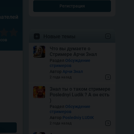
Регистрация
вателей
Новые темы
осов
Что вы думаете о
Стримере Арчи Знал
Раздел
Обсуждение
стримеров
Автор
Арчи Знал
2 года назад
Знал ты о таком стримере
Poslednyi Ludik ? А он есть
)
Раздел
Обсуждение
стримеров
Автор
Posledniy LUDIK
2 года назад