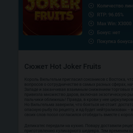
Количество лин
RTP: 96.05%
Max Win: X3000
Бонус: нет
Покупка бонуса
Сюжет Hot Joker Fruits
Король Вильгельм пригласил союзников с Востока, чт
вопросов о сотрудничестве в самых разных сферах, на
Западе и заканчивая взаимным снижением торговых 
привезла множество даров, включая экзотическую рыб
пальчики оближешь! Правда, в крови у нее циркулиро
Но Вильгельма заверили, что бояться не стоит: доста
опасную рыбу по рецепту, и яд будет нейтрализован – 
своих слов посол согласился отобедать вместе с корол
Деликатес передали на кухню. Повару доставили рецепт
приготовлению кулинарного шедевра. Тем временем к