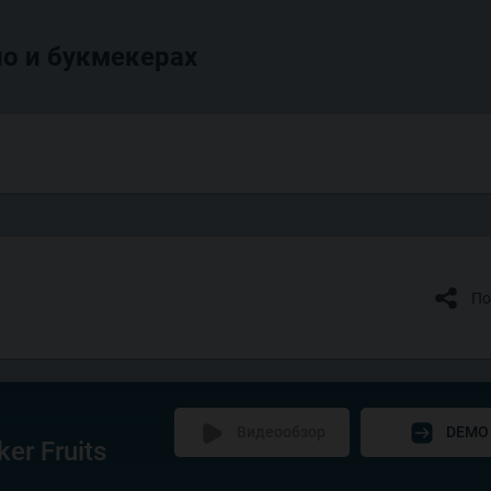
о и букмекерах
По
Видеообзор
DEMO
er Fruits