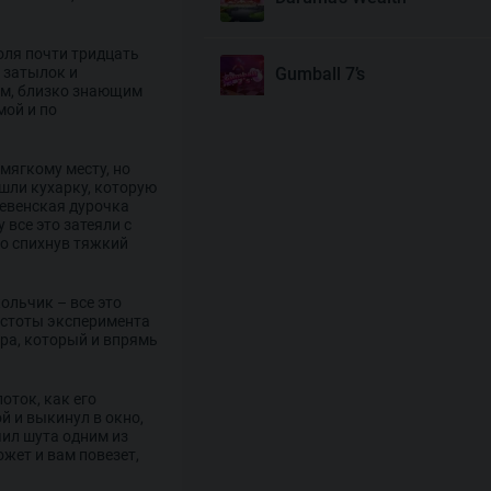
оля почти тридцать
 затылок и
Gumball 7’s
ом, близко знающим
мой и по
Joyas De Los Muertos
мягкому месту, но
шли кухарку, которую
ревенская дурочка
Money Mariachi Infinity
 все это затеяли с
Reels
ко спихнув тяжкий
ольчик – все это
Pet’s Payday
истоты эксперимента
ара, который и впрямь
Royal Potato 2
оток, как его
й и выкинул в окно,
чил шута одним из
ожет и вам повезет,
Snake’s Gold Dream Drop