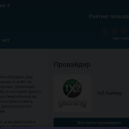
ий: 5
Рейтинг пользо
Нет гол
: нет
Провайдер
обы обсудить ряд
чиная от войн на
пошлин. Делегация
у, от которой просто
1x2 Gaming
вал смертельный яд.
точно приготовить
в доказательство
ем.
, и он приступил к
Все слоты провайдера
ороль обсуждал с