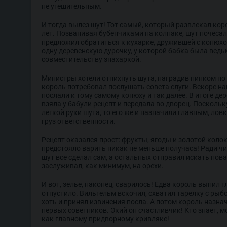
не утешительным.
И тогда вылез шут! Тот самый, который развлекал кор
лет. Позванивая бубенчиками на колпаке, шут почесал
предложил обратиться к кухарке, дружившей с конюх
одну деревенскую дурочку, у которой бабка была ведь
совместительству знахаркой.
Министры хотели отпихнуть шута, наградив пинком по 
король потребовал послушать совета слуги. Вскоре на
послали к тому самому конюху и так далее. В итоге де
взяла у бабули рецепт и передала во дворец. Поскольку
легкой руки шута, то его же и назначили главным, лов
груз ответственности.
Рецепт оказался прост: фрукты, ягоды и золотой колок
предстояло варить никак не меньше получаса! Ради ч
шут все сделал сам, а остальных отправил искать пов
заслуживал, как минимум, на орехи.
И вот, зелье, наконец, сварилось! Едва король выпил гл
отпустило. Вильгельм вскочил, схватил тарелку с рыбо
хоть и принял извинения посла. А потом король назна
первых советников. Экий он счастливчик! Кто знает, м
как главному придворному кривляке!