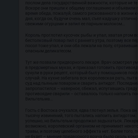
послом дела государственной важности, которые не те
Вскоре они пришли к общему соглашению и объявили 
время обеда, пожалуй, самого рискованного в жизни к
дня, когда он, будучи очень мал, съел кадушку отлично
свежими огурцами и запил ее парным молоком…
Король проглотил кусочек рыбы и упал, хватая ртом во
бестолковый повар пил с раннего утра, поэтому все пе
посол тоже упал, и они оба лежали на полу, отравивши
опасным деликатесом.
Тут же позвали придворного лекаря. Врач осмотрел у
в предсмертных муках, и приказал готовить противояд
сунули в руки рецепт, который был у помощников посл
случай. На кухне забегала вся королевская рать, пыт
суд над пьяным поваром и сварить антидот. Последний
запропастился – наверное, сбежал, испугавшись гряд
противоядие сварили – оставалось только напоить пос
Вильгельма…
Гость с Востока очухался, едва глотнул зелья. Пока о
тысячу извинений, того пытались напоить антидотом.
успешно, но Вильгельм продолжал задыхаться. Лекарь
возможно, королевский организм не принимает некот
травы, и поэтому целебного эффекта нет. Более того, п
не будет – мнение придворного врача было сколь комп