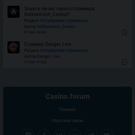
Знаете ли вы такого стримера
Alekseevich_Casino?
Wishes
Раздел
Обсуждение стримеров
Автор
Alekseevich_Casino
2 года назад
Стример Danger Live
Раздел
Обсуждение стримеров
Автор
Danger Live
2 года назад
Casino.
forum
Главная
Обратная связь