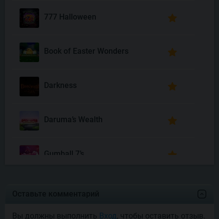
777 Halloween
Book of Easter Wonders
Darkness
Daruma’s Wealth
Gumball 7’s
Joyas De Los Muertos
Оставьте комментарий
Вы должны выполнить
Вход
, чтобы оставить отзыв.
Money Mariachi Infinity