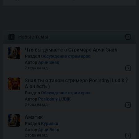
Reels
Pet’s Payday
Новые темы
Royal Potato 2
Что вы думаете о Стримере Арчи Знал
Раздел
Обсуждение стримеров
Автор
Арчи Знал
Snake’s Gold Dream Drop
2 года назад
Знал ты о таком стримере Poslednyi Ludik ?
А он есть )
Squish
Раздел
Обсуждение стримеров
Автор
Posledniy LUDIK
2 года назад
Super Boost
Аматик
Раздел
Курилка
Автор
Арчи Знал
Thor of Asgard
2 года назад