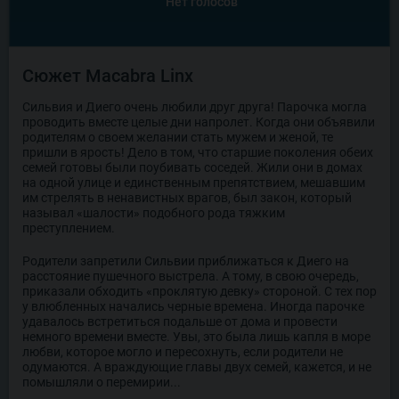
Нет голосов
Сюжет Macabra Linx
Сильвия и Диего очень любили друг друга! Парочка могла
проводить вместе целые дни напролет. Когда они объявили
родителям о своем желании стать мужем и женой, те
пришли в ярость! Дело в том, что старшие поколения обеих
семей готовы были поубивать соседей. Жили они в домах
на одной улице и единственным препятствием, мешавшим
им стрелять в ненавистных врагов, был закон, который
называл «шалости» подобного рода тяжким
преступлением.
Родители запретили Сильвии приближаться к Диего на
расстояние пушечного выстрела. А тому, в свою очередь,
приказали обходить «проклятую девку» стороной. С тех пор
у влюбленных начались черные времена. Иногда парочке
удавалось встретиться подальше от дома и провести
немного времени вместе. Увы, это была лишь капля в море
любви, которое могло и пересохнуть, если родители не
одумаются. А враждующие главы двух семей, кажется, и не
помышляли о перемирии...