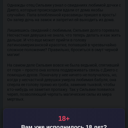
Однажды отец Сильвии узнал о свиданиях любимой дочки с
Диего, которые происходили вдали от дома якобы
случайно. Папа влюбленной красавицы пришел в ярость!
Он запер дочь на замок и запретил ей выходить из дома.
Лишившись свиданий с любимым, Сильвия долго горевала.
Несчастная девушка не знала, что теперь делать и как жить
дальше. И что еще может прийти в голову
латиноамериканской красотке, попавшей в чрезвычайно
сложное положение? Правильно, броситься в омут черной
магии!
На самом деле Сильвия вовсе не была ведьмой, спятившей
от горя – просто она хотела поддерживать связь с Диего с
помощью духов. Поначалу у нее ничего не получалось, но,
когда у несчастной девушки умерла любимая бабуля, она
сперла ее голову прямо из гроба, заменив тыквой, чтобы
кто-нибудь не заметил пропажу. Так у Сильвии появился
череп, позволяющей черпать магические силы из мира
мертвых.
Заполучив в свое распоряжение бесконечный источник
энергии, девушка смогла призывать духи животных: собак,
18+
кошек, ящериц и других существ из параллельной
реальности. Надо сказать, они весьма охотно шли на
Вам уже исполнилось 18 лет?