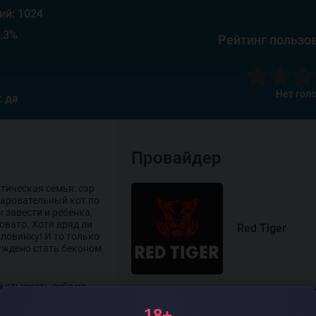
ий: 1024
6.3%
Рейтинг пользо
Нет гол
: да
Провайдер
тическая семья: сэр
очаровательный кот по
 завести и ребенка,
овато. Хотя вряд ли
Red Tiger
оловинку! И то только
суждено стать беконом
 отыскать себе на
дения», которые его
Все слоты провайдера
глецы!) были
18+