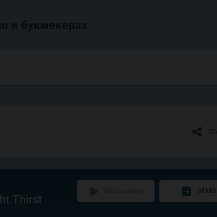
о и букмекерах
По
Видеообзор
DEMO
t Thirst