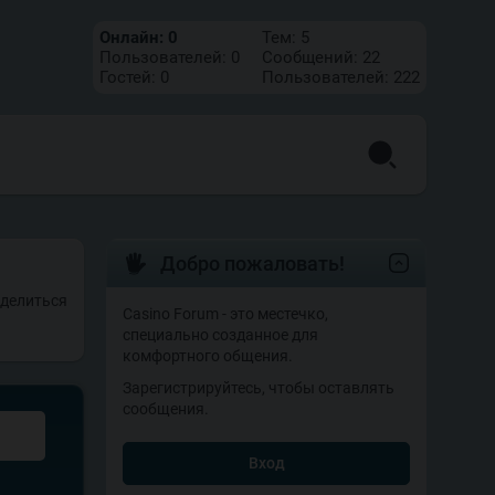
Онлайн:
0
Тем:
5
Пользователей:
0
Сообщений:
22
Гостей:
0
Пользователей:
222
Добро пожаловать!
делиться
Casino Forum - это местечко,
специально созданное для
комфортного общения.
Зарегистрируйтесь, чтобы оставлять
сообщения.
Вход