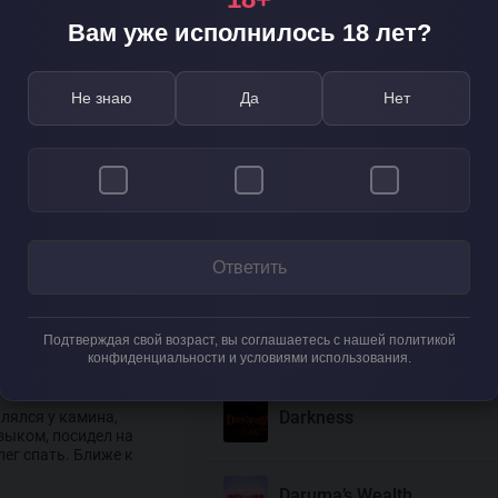
ать себе завтрак аж
Вам уже исполнилось 18 лет?
е случалось очень
Другие обзоры слотов
мным, как контрабас.
ленькую комнату,
Не знаю
Да
Нет
777 Candies
 мышь, правда, не
удовища торчали два
идурковатым
астый мешок шерсти и
777 Classic
 на летучую мышь,
бой. Разумеется, кот
 пьесы – он бросился
777 Halloween
Ответить
ышь и успела разок
 больно! Фитч громко
али бы даром.
оту потом пришлось
Book of Easter Wonders
Подтверждая свой возраст, вы соглашаетесь с нашей политикой
а ему какой-нибудь
конфиденциальности и условиями использования.
Darkness
лялся у камина,
зыком, посидел на
лег спать. Ближе к
Daruma’s Wealth