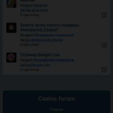
Аматик
Раздел
Курилка
Автор
Арчи Знал
Thor of Asgard
2 года назад
Знаете ли вы такого стримера
Alekseevich_Casino?
Wishes
Раздел
Обсуждение стримеров
Автор
Alekseevich_Casino
2 года назад
Стример Danger Live
Раздел
Обсуждение стримеров
Автор
Danger Live
2 года назад
Casino.
forum
Главная