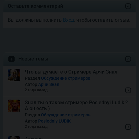
Joyas De Los Muertos
Оставьте комментарий
Вы должны выполнить
Вход
, чтобы оставить отзыв.
Money Mariachi Infinity
Reels
Pet’s Payday
Новые темы
Royal Potato 2
Что вы думаете о Стримере Арчи Знал
Раздел
Обсуждение стримеров
Автор
Арчи Знал
Snake’s Gold Dream Drop
2 года назад
Знал ты о таком стримере Poslednyi Ludik ?
А он есть )
Squish
Раздел
Обсуждение стримеров
Автор
Posledniy LUDIK
2 года назад
Super Boost