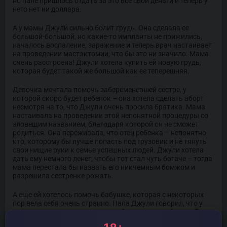
но папе пришлось отдать за это все свои деньги и теперь у
него нет ни доллара.
А у мамы Джули сильно болит грудь. Она сделала ее
большой-большой, но какие-то импланты не прижились,
началось воспаление, заражение и теперь врач настаивает
на проведении мастэктомии, что бы это ни значило. Мама
очень расстроена! Джули хотела купить ей новую грудь,
которая будет такой же большой как ее теперешняя.
Девочка мечтала помочь забеременевшей сестре, у
которой скоро будет ребенок – она хотела сделать аборт
несмотря на то, что Джули очень просила братика. Мама
настаивала на проведении этой непонятной процедуры со
зловещим названием, благодаря которой он не сможет
родиться. Она переживала, что отец ребенка – непонятно
кто, которому бы лучше попасть под грузовик и не тянуть
свои нищие руки к семье успешных людей. Джули хотела
дать ему немного денег, чтобы тот стал чуть богаче – тогда
мама перестала бы назвать его никчемным бомжом и
разрешила сестренке рожать.
А еще ей хотелось помочь бабушке, которая с некоторых
пор вела себя очень странно. Папа Джули говорил, что у
старушки деменция и поможет ей только новый мозг. В
садике девочка слышала о черном рынке, на котором