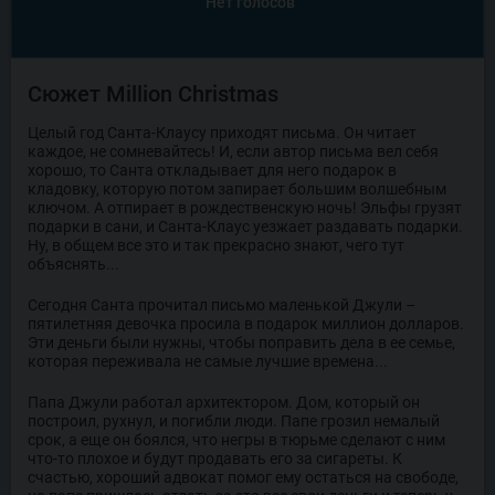
Нет голосов
Сюжет Million Christmas
Целый год Санта-Клаусу приходят письма. Он читает
каждое, не сомневайтесь! И, если автор письма вел себя
хорошо, то Санта откладывает для него подарок в
кладовку, которую потом запирает большим волшебным
ключом. А отпирает в рождественскую ночь! Эльфы грузят
подарки в сани, и Санта-Клаус уезжает раздавать подарки.
Ну, в общем все это и так прекрасно знают, чего тут
объяснять...
Сегодня Санта прочитал письмо маленькой Джули –
пятилетняя девочка просила в подарок миллион долларов.
Эти деньги были нужны, чтобы поправить дела в ее семье,
которая переживала не самые лучшие времена...
Папа Джули работал архитектором. Дом, который он
построил, рухнул, и погибли люди. Папе грозил немалый
срок, а еще он боялся, что негры в тюрьме сделают с ним
что-то плохое и будут продавать его за сигареты. К
счастью, хороший адвокат помог ему остаться на свободе,