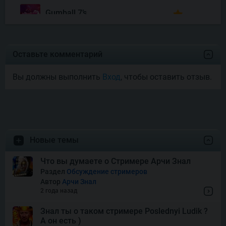
Gumball 7’s
Joyas De Los Muertos
Оставьте комментарий
Вы должны выполнить
Вход
, чтобы оставить отзыв.
Money Mariachi Infinity
Reels
Pet’s Payday
Новые темы
Royal Potato 2
Что вы думаете о Стримере Арчи Знал
Раздел
Обсуждение стримеров
Автор
Арчи Знал
Snake’s Gold Dream Drop
2 года назад
Знал ты о таком стримере Poslednyi Ludik ?
А он есть )