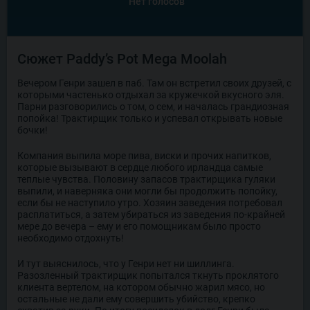
Нет голосов
Сюжет Paddy’s Pot Mega Moolah
Вечером Генри зашел в паб. Там он встретил своих друзей, с
которыми частенько отдыхал за кружечкой вкусного эля.
Парни разговорились о том, о сем, и началась грандиозная
попойка! Трактирщик только и успевал открывать новые
бочки!
Компания выпила море пива, виски и прочих напитков,
которые вызывают в сердце любого ирландца самые
теплые чувства. Половину запасов трактирщика гуляки
выпили, и наверняка они могли бы продолжить попойку,
если бы не наступило утро. Хозяин заведения потребовал
расплатиться, а затем убираться из заведения по-крайней
мере до вечера – ему и его помощникам было просто
необходимо отдохнуть!
И тут выяснилось, что у Генри нет ни шиллинга.
Разозленный трактирщик попытался ткнуть проклятого
клиента вертелом, на котором обычно жарил мясо, но
остальные не дали ему совершить убийство, крепко