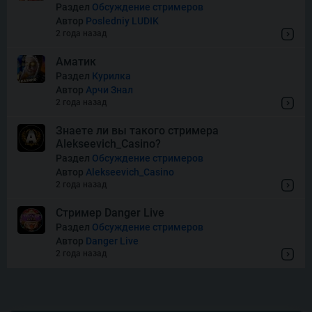
Squish
Раздел
Обсуждение стримеров
Автор
Posledniy LUDIK
2 года назад
Super Boost
Аматик
Раздел
Курилка
Автор
Арчи Знал
Thor of Asgard
2 года назад
Знаете ли вы такого стримера
Alekseevich_Casino?
Wishes
Раздел
Обсуждение стримеров
Автор
Alekseevich_Casino
2 года назад
Стример Danger Live
Раздел
Обсуждение стримеров
Автор
Danger Live
2 года назад