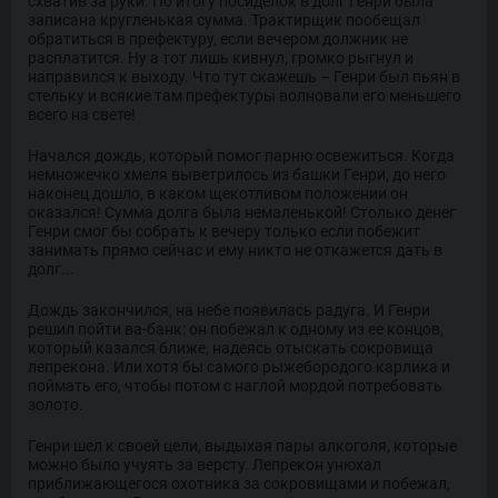
схватив за руки. По итогу посиделок в долг Генри была
записана кругленькая сумма. Трактирщик пообещал
обратиться в префектуру, если вечером должник не
расплатится. Ну а тот лишь кивнул, громко рыгнул и
направился к выходу. Что тут скажешь – Генри был пьян в
стельку и всякие там префектуры волновали его меньшего
всего на свете!
Начался дождь, который помог парню освежиться. Когда
немножечко хмеля выветрилось из башки Генри, до него
наконец дошло, в каком щекотливом положении он
оказался! Сумма долга была немаленькой! Столько денег
Генри смог бы собрать к вечеру только если побежит
занимать прямо сейчас и ему никто не откажется дать в
долг...
Дождь закончился, на небе появилась радуга. И Генри
решил пойти ва-банк: он побежал к одному из ее концов,
который казался ближе, надеясь отыскать сокровища
лепрекона. Или хотя бы самого рыжебородого карлика и
поймать его, чтобы потом с наглой мордой потребовать
золото.
Генри шел к своей цели, выдыхая пары алкоголя, которые
можно было учуять за версту. Лепрекон унюхал
приближающегося охотника за сокровищами и побежал,