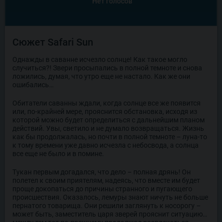
Нет голосов
Сюжет Safari Sun
Однажды в саванне исчезло солнце! Как такое могло
случиться?! Звери просыпались в полной темноте и снова
ложились, думая, что утро еще не настало. Как же они
ошибались…
Обитатели саванны ждали, когда солнце все же появится
или, по-крайней мере, прояснится обстановка, исходя из
которой можно будет определиться с дальнейшим планом
действий. Увы, светило и не думало возвращаться. Жизнь
как бы продолжалась, но почти в полной темноте – луна-то
к тому времени уже давно исчезла с небосвода, а солнца
все еще не было и в помине.
Тукан первым догадался, что дело – полная дрянь! Он
полетел к своим приятелям, надеясь, что вместе им будет
проще докопаться до причины странного и пугающего
происшествия. Оказалось, лемуры знают ничуть не больше
пернатого товарища. Они решили заглянуть к носорогу –
может быть, заместитель царя зверей прояснит ситуацию…