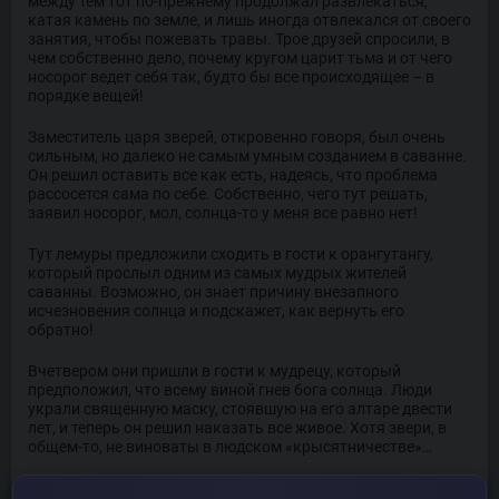
между тем тот по-прежнему продолжал развлекаться,
катая камень по земле, и лишь иногда отвлекался от своего
занятия, чтобы пожевать травы. Трое друзей спросили, в
чем собственно дело, почему кругом царит тьма и от чего
носорог ведет себя так, будто бы все происходящее – в
порядке вещей!
Заместитель царя зверей, откровенно говоря, был очень
сильным, но далеко не самым умным созданием в саванне.
Он решил оставить все как есть, надеясь, что проблема
рассосется сама по себе. Собственно, чего тут решать,
заявил носорог, мол, солнца-то у меня все равно нет!
Тут лемуры предложили сходить в гости к орангутангу,
который прослыл одним из самых мудрых жителей
саванны. Возможно, он знает причину внезапного
исчезновения солнца и подскажет, как вернуть его
обратно!
Вчетвером они пришли в гости к мудрецу, который
предположил, что всему виной гнев бога солнца. Люди
украли священную маску, стоявшую на его алтаре двести
лет, и теперь он решил наказать все живое. Хотя звери, в
общем-то, не виноваты в людском «крысятничестве»…
Орангутанг предложил взять в честную компанию льва,