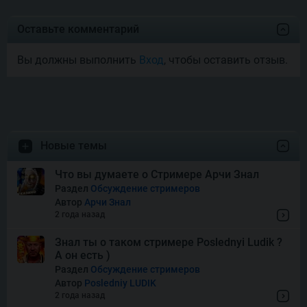
Joyas De Los Muertos
Оставьте комментарий
Вы должны выполнить
Вход
, чтобы оставить отзыв.
Money Mariachi Infinity
Reels
Pet’s Payday
Новые темы
Royal Potato 2
Что вы думаете о Стримере Арчи Знал
Раздел
Обсуждение стримеров
Автор
Арчи Знал
Snake’s Gold Dream Drop
2 года назад
Знал ты о таком стримере Poslednyi Ludik ?
А он есть )
Squish
Раздел
Обсуждение стримеров
Автор
Posledniy LUDIK
2 года назад