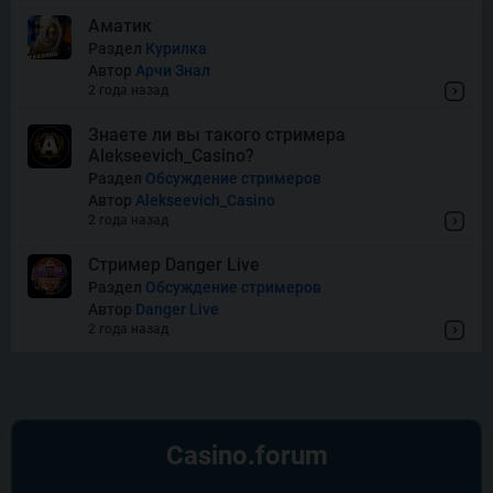
Super Boost
Аматик
Раздел
Курилка
Автор
Арчи Знал
Thor of Asgard
2 года назад
Знаете ли вы такого стримера
Alekseevich_Casino?
Wishes
Раздел
Обсуждение стримеров
Автор
Alekseevich_Casino
2 года назад
Стример Danger Live
Раздел
Обсуждение стримеров
Автор
Danger Live
2 года назад
Casino.
forum