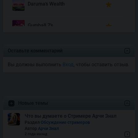
Daruma’s Wealth
Gumball 7’s
Joyas De Los Muertos
Оставьте комментарий
Вы должны выполнить
Вход
, чтобы оставить отзыв.
Money Mariachi Infinity
Reels
Pet’s Payday
Новые темы
Royal Potato 2
Что вы думаете о Стримере Арчи Знал
Раздел
Обсуждение стримеров
Автор
Арчи Знал
Snake’s Gold Dream Drop
2 года назад