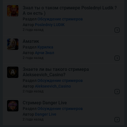
Знал ты о таком стримере Poslednyi Ludik ?
А он есть )
Squish
Раздел
Обсуждение стримеров
Автор
Posledniy LUDIK
2 года назад
Super Boost
Аматик
Раздел
Курилка
Автор
Арчи Знал
Thor of Asgard
2 года назад
Знаете ли вы такого стримера
Alekseevich_Casino?
Wishes
Раздел
Обсуждение стримеров
Автор
Alekseevich_Casino
2 года назад
Стример Danger Live
Раздел
Обсуждение стримеров
Автор
Danger Live
2 года назад