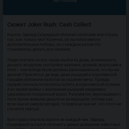
Нет голосов
Сюжет Joker Rush: Cash Collect
Король Эдвард Скаредный обложил налогами всю страну
так, как только мог! Конечно, он пытался ввести
дополнительные поборы, но с каждым разом это
становилось делать все сложнее.
Люди платили за все: право выйти из дома, возможность
дышать воздухом, постройку нужника, урожай, выросший в
поле – они всегда были должны раскошелиться, что бы ни
делали! Проклятье, да ведь даже рыцарей в королевской
гвардии обложили налогом за ношение меча. Правда,
оружие сначала полагалось купить в королевской кузнице.
А во время войны с жалования рыцарей ежедневно
удерживали похоронный взнос. Разумеется, вернувшимся с
поля брани живыми деньги не возвращали, потому как
если они не умерли сегодня, то вовсе не значит, что этого не
случится завтра!
Вся страна платила налоги за каждый чих. Эдвард
Скаредный пытался обложить данью домашних животных,