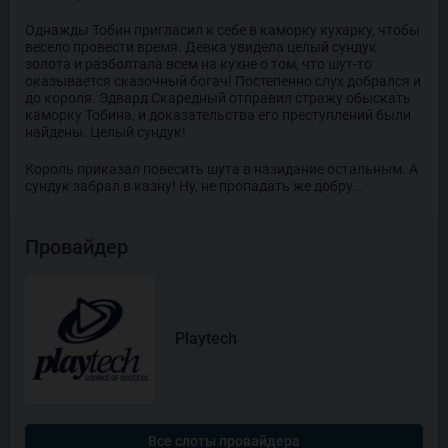
Однажды Тобин пригласил к себе в каморку кухарку, чтобы
весело провести время. Девка увидела целый сундук
золота и разболтала всем на кухне о том, что шут-то
оказывается сказочный богач! Постепенно слух добрался и
до короля. Эдвард Скаредный отправил стражу обыскать
каморку Тобина, и доказательства его преступлений были
найдены. Целый сундук!
Король приказал повесить шута в назидание остальным. А
сундук забрал в казну! Ну, не пропадать же добру...
Провайдер
Playtech
Все слоты провайдера