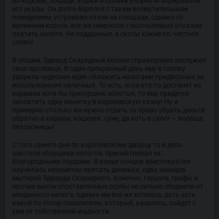
но коровы, лошади, кошки и собаки упорно игнорировали
его указы. Он долго боролся с таким возмутительным
поведением, устраивая казни на площади, однако со
временем король все же смирился с молчаливым отказом
платить налоги. Не подданные, а скоты какие-то, честное
слово!
В общем, Эдвард Скаредный вполне справедливо заслужил
свое прозвище. В один прекрасный день ему в голову
ударила чудесная идея обложить налогами придворных за
использование наличных. То есть, если кто-то достанет из
кармана хотя бы пригоршню золотых, то ему придется
заплатить одну монетку в королевскую казну! Ну и
примерно столько же нужно отдать за право убрать деньги
обратно в карман, кошелек, суму, да хоть в сапог – вообще
без разницы!
С того самого дня по королевскому дворцу то и дело
шастали сборщики налогов, присматривая за
благородными лордами. В конце концов аристократия
научилась незаметно прятать денежки, едва завидев
мытарей Эдварда Скаредного. Конечно, герцоги, графы и
прочие высокопоставленные особы не сильно обеднели от
введенного налога, однако им все же хотелось дать хоть
какой-то отпор повелителю, который, казалось, сойдет с
ума от собственной жадности.