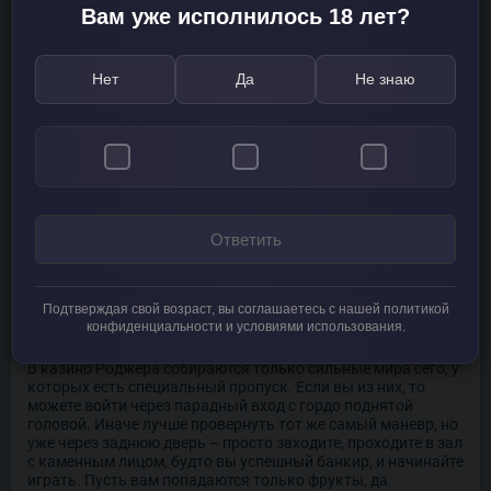
оторвало голову! Вероятно, перед смертью он насладился
Вам уже исполнилось 18 лет?
острыми ощущениями по-полной, как и люди, стоявшие
рядом. Конечно, Роджер оплатил всем чистку костюмов,
компенсировал моральный ущерб бесплатными спинами и
Нет
Да
Не знаю
принес глубочайшие извинения семье покойного. Хотя
женушка того адвоката не сильно-то убивалась, все равно
брак был по расчету – взрыв лишь помог ей быстрее
получить то, что она хотела от «любимого» супруга больше
всего на свете.
Так бомба превратилась в обычную «хлопушку».
Взрывчатка, безусловно, шокировала игрока и
способствовала появлению копоти на лице, но и только-то.
Ответить
Роджер прекрасно понимал, что если у него тут передохнет
половина городской мэрии, то ничем хорошим это не
кончится, и догадывался, кого сделают крайним, когда
начнутся большие разборки. Поэтому пусть будет
Подтверждая свой возраст, вы соглашаетесь с нашей политикой
безопасную хлопушку в итоге заменили на черный крест.
конфиденциальности и условиями использования.
В казино Роджера собираются только сильные мира сего, у
которых есть специальный пропуск. Если вы из них, то
можете войти через парадный вход с гордо поднятой
головой. Иначе лучше провернуть тот же самый маневр, но
уже через заднюю дверь – просто заходите, проходите в зал
с каменным лицом, будто вы успешный банкир, и начинайте
играть. Пусть вам попадаются только фрукты, да