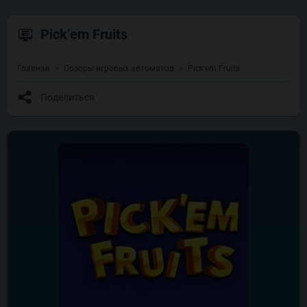
Pick’em Fruits
Главная
Обзоры игровых автоматов
Pick’em Fruits
Поделиться