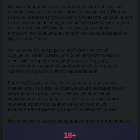
На ленте появлялось пять коробок. В некоторых из них
лежали фрукты, за которые полагался выигрыш. Пустые
коробки не давали игроку ничего. Стоимость каждой новой
ленты можно было определить на свое усмотрение, однако
все знали со слов Роджера, что чем дороже запуск
аппарата, тем больше шансов найти в очередной коробке
фрукты или ягоды.
Оставалось только решить проблему с остротой
ощущений. Надо сказать, это было непросто! Мешки с
деньгами, которые приходили играть к Роджеру,
попробовали в нашей грешной жизни абсолютно все.
Удивить этих ребят было той еще задачкой...
Впрочем, Роджер не был бы владельцем элитарного
казино, если б не умел находить выход в нестандартных
ситуациях. Он отдал своим спецам распоряжение
модернизировать аппарат – после того как механики
закончили работу, в ящиках начала появляться...
взрывчатка! Разумеется, с некоторой вероятностью.
Игрок нажимал кнопку, выбранная коробка открывалась и
там лежало немножечко тротила. Правда, количество
взрывчатого вещества пришлось значительно уменьшить
18+
после того случая, когда одному известному адвокату