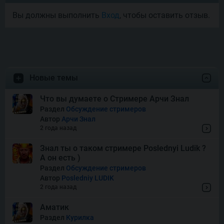
Вы должны выполнить
Вход
, чтобы оставить отзыв.
Money Mariachi Infinity
Reels
Pet’s Payday
Новые темы
Royal Potato 2
Что вы думаете о Стримере Арчи Знал
Раздел
Обсуждение стримеров
Автор
Арчи Знал
Snake’s Gold Dream Drop
2 года назад
Знал ты о таком стримере Poslednyi Ludik ?
А он есть )
Squish
Раздел
Обсуждение стримеров
Автор
Posledniy LUDIK
2 года назад
Super Boost
Аматик
Раздел
Курилка