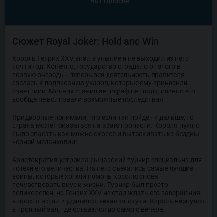
Нет голосов
Сюжет Royal Joker: Hold and Win
Король Генрих XXV впал в уныние и не выходил из него
почти год. Конечно, государство страдало от этого в
первую очередь – теперь вся деятельность правителя
свелась к подписанию указов, которые ему приносили
советники. Монарх ставил автограф не глядя, словно его
вообще не волновали возможные последствия.
Придворные понимали, что если так пойдет и дальше, то
страна может оказаться на краю пропасти. Короля нужно
было спасать как можно скорее и вытаскивать из бездны
черной меланхолии!
Аристократия устроила рыцарский турнир специально для
потехи его величества. На него съехались самые лучшие
воины, которые хотели помочь королю снова
почувствовать вкус к жизни. Турнир был просто
великолепен, но Генрих XXV не стал ждать его завершения,
а просто встал и удалился, зевая от скуки. Король вернулся
в тронный зал, где оставался до самого вечера.