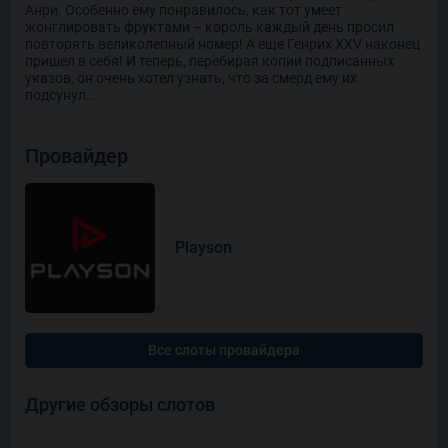
Анри. Особенно ему понравилось, как тот умеет
жонглировать фруктами – король каждый день просил
повторять великолепный номер! А еще Генрих XXV наконец
пришел в себя! И теперь, перебирая копии подписанных
указов, он очень хотел узнать, что за смерд ему их
подсунул...
Провайдер
Playson
Все слоты провайдера
Другие обзоры слотов