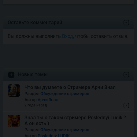
Joyas De Los Muertos
Оставьте комментарий
Вы должны выполнить
Вход
, чтобы оставить отзыв.
Money Mariachi Infinity
Reels
Pet’s Payday
Новые темы
Royal Potato 2
Что вы думаете о Стримере Арчи Знал
Раздел
Обсуждение стримеров
Автор
Арчи Знал
Snake’s Gold Dream Drop
2 года назад
Знал ты о таком стримере Poslednyi Ludik ?
А он есть )
Squish
Раздел
Обсуждение стримеров
Автор
Posledniy LUDIK