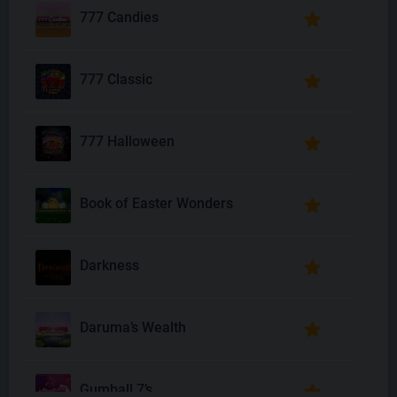
777 Candies
777 Classic
777 Halloween
Book of Easter Wonders
Darkness
Daruma’s Wealth
Gumball 7’s