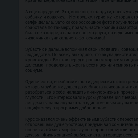
крайней мере, пользоваться этими гигиеническими ш
А еще пару детей. Это, конечно, с голодухи, очень уж к
собачку, и кошечку... И старушку, туристку, которая с
селфи делала. Зато какое роскошное фото получилос
сработала по таймеру, правда, часть хозяйки смартфо
была не в кадре, а в пасти нашего друга, но ведь именн
«изюминка» уникального фотоснимка!
Зубастик и дальше вспоминал свои «подвиги», соверш
людоедства. По всему выходило, что акула действител
кровожадна. Вот так перед страшным морским хищни
дилемма: продолжать жрать всех и вся или смирять и
социуме.
Одиночество, всеобщий игнор и депрессия стали тремя
которым зубастик дошел до кабинета психоаналитика.
разобраться в себе, наладить личную жизнь и прочее – 
глупости! Его интересовали курсы управления гневом. 
лет десять наша акула стала единственным слушател
пацифистскую программу добровольно.
Курс оказался очень эффективным! Зубастик переста
откровенным душегубством, придумывая сомнительны
после такой метаморфозы у него просто не могли не 
друзья! Жизнь хищной рыбешки стала гораздо веселее