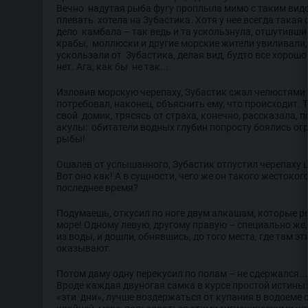
Вечно надутая рыба фугу проплыла мимо с таким видо
плевать хотела на Зубастика. Хотя у нее всегда такая
дело камбала – так ведь и та ускользнула, отшутивши
крабы, моллюски и другие морские жители увиливали,
ускользали от Зубастика, делая вид, будто все хорошо
нет. Ага, как бы не так...
Изловив морскую черепаху, Зубастик сжал челюстями 
потребовал, наконец, объяснить ему, что происходит. 
свой домик, трясясь от страха, конечно, рассказала, 
акулы: обитатели водных глубин попросту боялись ог
рыбы!
Ошалев от услышанного, Зубастик отпустил черепаху 
Вот оно как! А в сущности, чего же он такого жестокого
последнее время?
Подумаешь, откусил по ноге двум алкашам, которые р
море! Одному левую, другому правую – специально же
из воды, и дошли, обнявшись, до того места, где там 
оказывают.
Потом даму одну перекусил по полам – не сдержался...
Вроде каждая двуногая самка в курсе простой истины:
«эти дни», лучше воздержаться от купания в водоеме с