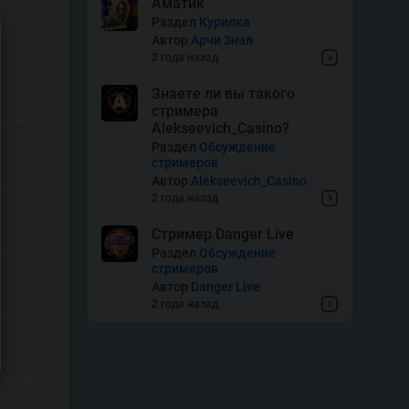
Аматик
Раздел
Курилка
Автор
Арчи Знал
2 года назад
Знаете ли вы такого
стримера
Alekseevich_Casino?
Раздел
Обсуждение
стримеров
Автор
Alekseevich_Casino
2 года назад
Стример Danger Live
Раздел
Обсуждение
стримеров
Автор
Danger Live
2 года назад