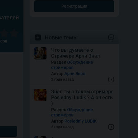
Регистрация
вателей
Новые темы
осов
Что вы думаете о
Стримере Арчи Знал
Раздел
Обсуждение
стримеров
Автор
Арчи Знал
2 года назад
Знал ты о таком стримере
Poslednyi Ludik ? А он есть
)
Раздел
Обсуждение
стримеров
Автор
Posledniy LUDIK
2 года назад