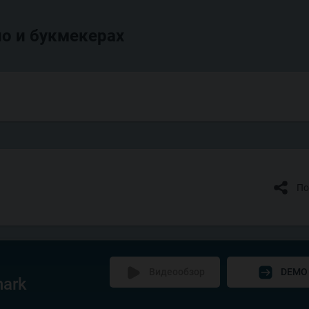
о и букмекерах
По
Видеообзор
DEMO
hark