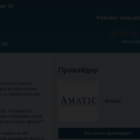
ий: 50
Рейтинг пользо
Нет гол
: да
Провайдер
Огромный хищник
других обитателей
, на самом деле как
Amatic
елу. Разумеется,
ами острейших зубов
 должно быть друзей?!
о мира, в чем
Все слоты провайдера
ось совсем не просто!