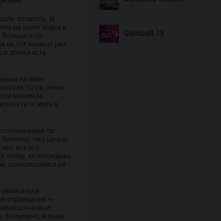
туками!
ушать хотелось. И
тояла на краю лодки и
Gumball 7’s
ь! Вспышка-то
на на тот момент уже
о в этом и есть
Joyas De Los Muertos
енные на ниве
ьно как-то уж очень
ком возникла
Money Mariachi Infinity
нстинкты и жить в
Reels
 ступеньками, по
Pet’s Payday
 Конечно, не с целью
нет, все это
К слову, за последние
ем, записавшимся на
Royal Potato 2
л увлекаться
е оправдания –
Snake’s Gold Dream Drop
появиться новые
. Возможно, и ваша