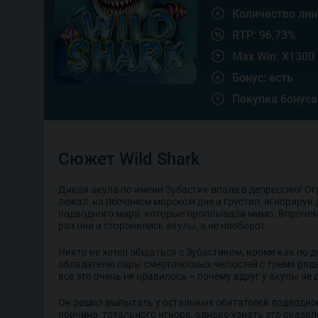
Количество лин
RTP: 96,73%
Max Win: X1300
Бонус: есть
Покупка бонуса
Сюжет Wild Shark
Дикая акула по имени Зубастик впала в депрессию! 
лежал на песчаном морском дне и грустил, игнорируя 
подводного мира, которые проплывали мимо. Впрочем
раз они и сторонились акулы, а не наоборот.
Никто не хотел общаться с Зубастиком, кроме как по д
обладателю пары смертоносных челюстей с тремя ряд
все это очень не нравилось – почему вдруг у акулы не
Он решил выпытать у остальных обитателей подводног
причина тотального игнора, однако узнать это оказал